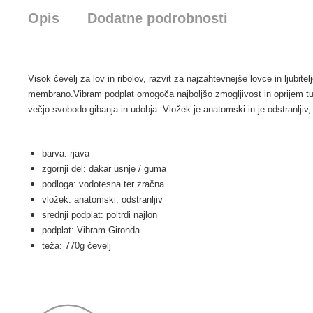
Opis
Dodatne podrobnosti
Visok čevelj za lov in ribolov, razvit za najzahtevnejše lovce in ljubit
membrano.Vibram podplat omogoča najboljšo zmogljivost in oprijem tud
večjo svobodo gibanja in udobja. Vložek je anatomski in je odstranljiv,
barva: rjava
zgornji del: dakar usnje / guma
podloga: vodotesna ter zračna
vložek: anatomski, odstranljiv
srednji podplat: poltrdi najlon
podplat: Vibram Gironda
teža: 770g čevelj