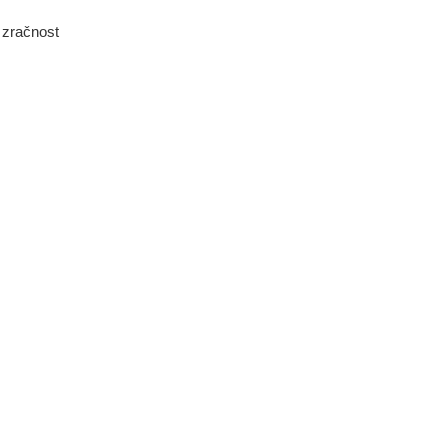
 zračnost
na