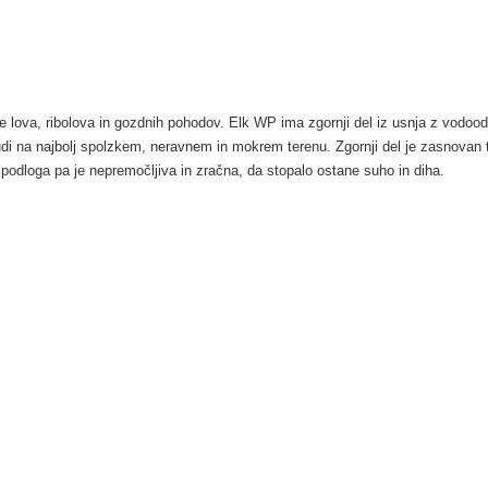
elje lova, ribolova in gozdnih pohodov. Elk WP ima zgornji del iz usnja z vodoo
i na najbolj spolzkem, neravnem in mokrem terenu. Zgornji del je zasnovan 
 podloga pa je nepremočljiva in zračna, da stopalo ostane suho in diha.