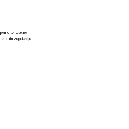
dporno ter zračno
tako, da zagotavlja