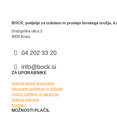
BOCK, podjetje za izdelavo in prodajo lovskega orožja, d.o
Dražgoška ulica 2
4000 Kranj
04 202 33 20
info@bock.si
Facebook
Instagram
ZA UPORABNIKE
Splošni pogoji poslovanja
Varovanje podatkov in piškotki
Vračilo izdelkov in garancija
Spletna trgovina
Kontakt
MOŽNOSTI PLAČIL