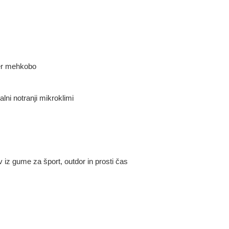
ter mehkobo
lni notranji mikroklimi
v iz gume za šport, outdor in prosti čas