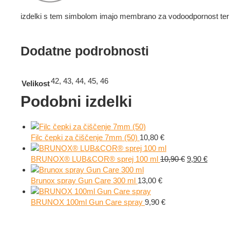
izdelki s tem simbolom imajo membrano za vodoodpornost ter
Dodatne podrobnosti
42, 43, 44, 45, 46
Velikost
Podobni izdelki
Filc čepki za čiščenje 7mm (50)
10,80
€
Izvirna
Trenut
BRUNOX® LUB&COR® sprej 100 ml
10,90
€
9,90
€
cena
cena
je
je:
Brunox spray Gun Care 300 ml
13,00
€
bila:
9,90 €.
10,90 €.
BRUNOX 100ml Gun Care spray
9,90
€