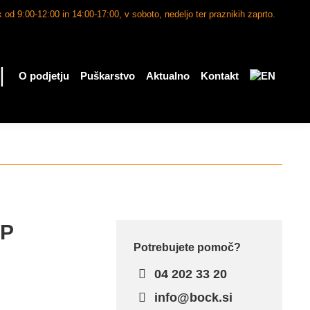
 od 9:00-12:00 in 14:00-17:00, v soboto, nedeljo ter praznikih zaprto.
|
O podjetju
Puškarstvo
Aktualno
Kontakt
WP
Potrebujete pomoč?
04 202 33 20
info@bock.si