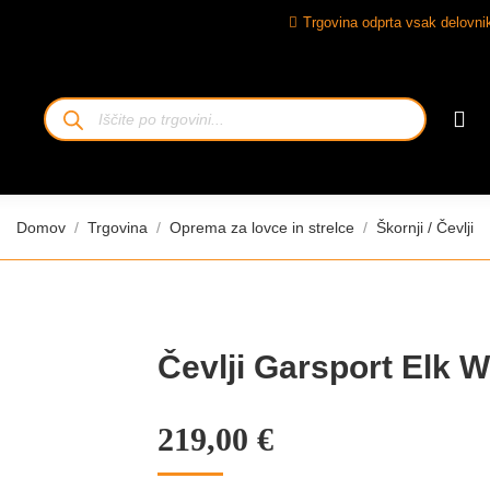
Trgovina odprta vsak delovnik
Iskanje
izdelkov
Tukaj ste:
Domov
Trgovina
Oprema za lovce in strelce
Škornji / Čevlji
Čevlji Garsport Elk 
219,00
€