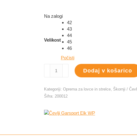
Na zalogi
42
43
44
Velikost
45
46
Počisti
Čevlji
Dodaj v košarico
Garsport
Elk
WP
Kategoriji:
Oprema za lovce in strelce
,
Škornji / Čevl
količina
Šifra:
200012