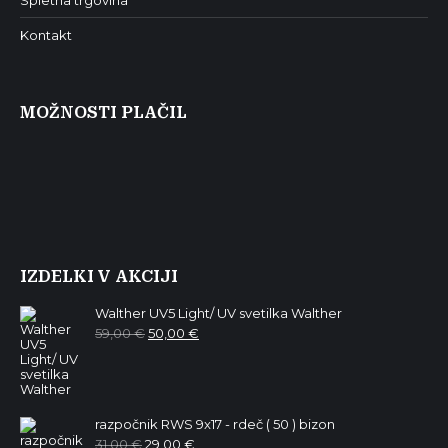
Spletna trgovina
Kontakt
MOŽNOSTI PLAČIL
IZDELKI V AKCIJI
Walther UV5 Light/ UV svetilka Walther
Izvirna
Trenutna
59,00
€
50,00
€
cena
cena
je
je:
bila:
50,00 €.
59,00 €.
razpočnik RWS 9x17 - rdeč ( 50 ) bizon
Izvirna
Trenutna
31,00
€
29,00
€