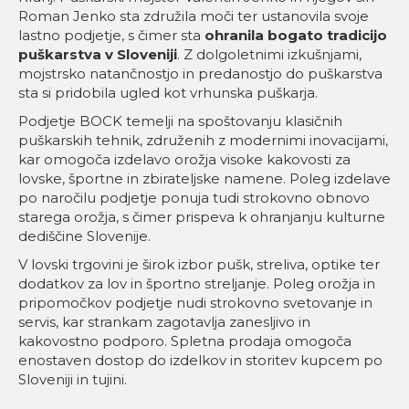
Roman Jenko sta združila moči ter ustanovila svoje
lastno podjetje, s čimer sta
ohranila bogato tradicijo
puškarstva v Sloveniji
. Z dolgoletnimi izkušnjami,
mojstrsko natančnostjo in predanostjo do puškarstva
sta si pridobila ugled kot vrhunska puškarja.
Podjetje BOCK temelji na spoštovanju klasičnih
puškarskih tehnik, združenih z modernimi inovacijami,
kar omogoča izdelavo orožja visoke kakovosti za
lovske, športne in zbirateljske namene. Poleg izdelave
po naročilu podjetje ponuja tudi strokovno obnovo
starega orožja, s čimer prispeva k ohranjanju kulturne
dediščine Slovenije.
V lovski trgovini je širok izbor pušk, streliva, optike ter
dodatkov za lov in športno streljanje. Poleg orožja in
pripomočkov podjetje nudi strokovno svetovanje in
servis, kar strankam zagotavlja zanesljivo in
kakovostno podporo. Spletna prodaja omogoča
enostaven dostop do izdelkov in storitev kupcem po
Sloveniji in tujini.