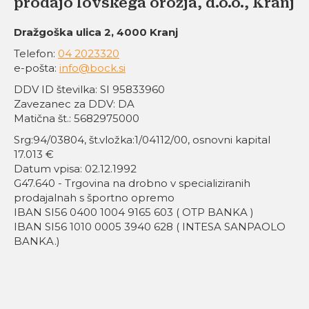
prodajo lovskega orožja, d.o.o., Kranj
Dražgoška ulica 2, 4000 Kranj
Telefon:
04 2023320
e-pošta:
info@bock.si
DDV ID številka: SI 95833960
Zavezanec za DDV: DA
Matična št.: 5682975000
Srg:94/03804, št.vložka:1/04112/00, osnovni kapital
17.013 €
Datum vpisa: 02.12.1992
G47.640 - Trgovina na drobno v specializiranih
prodajalnah s športno opremo
IBAN SI56 0400 1004 9165 603 ( OTP BANKA )
IBAN SI56 1010 0005 3940 628 ( INTESA SANPAOLO
BANKA.)