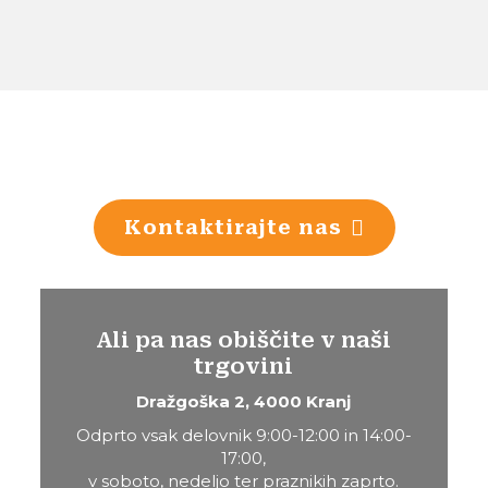
Kontaktirajte nas
Ali pa nas obiščite v naši
trgovini
Dražgoška 2, 4000 Kranj
Odprto vsak delovnik 9:00-12:00 in 14:00-
17:00,
v soboto, nedeljo ter praznikih zaprto.