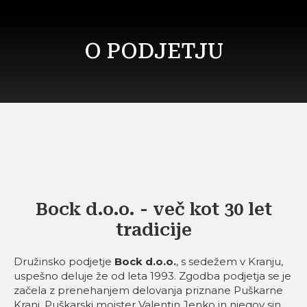
O PODJETJU
Bock d.o.o. - več kot 30 let
tradicije
Družinsko podjetje
Bock d.o.o.
, s sedežem v Kranju,
uspešno deluje že od leta 1993. Zgodba podjetja se je
začela z prenehanjem delovanja priznane Puškarne
Kranj. Puškarski mojster Valentin Jenko in njegov sin