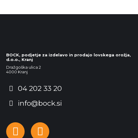
BOCK, podjetje za izdelavo in prodajo lovskega orožja,
d.o.o., Kranj
Dražgoška ulica 2
4000 Kranj
04 202 33 20
info@bock.si
Facebook
Instagram