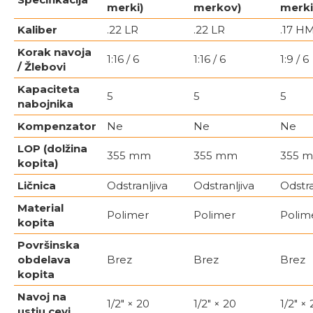
merki)
merkov)
merki
Kaliber
.22 LR
.22 LR
.17 H
Korak navoja
1:16 / 6
1:16 / 6
1:9 / 6
/ Žlebovi
Kapaciteta
5
5
5
nabojnika
Kompenzator
Ne
Ne
Ne
LOP (dolžina
355 mm
355 mm
355 
kopita)
Ličnica
Odstranljiva
Odstranljiva
Odstra
Material
Polimer
Polimer
Polim
kopita
Površinska
obdelava
Brez
Brez
Brez
kopita
Navoj na
1/2″ × 20
1/2″ × 20
1/2″ ×
ustju cevi