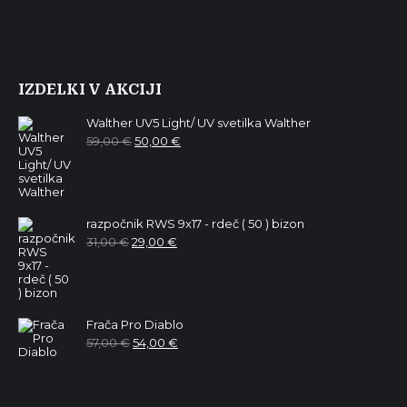
IZDELKI V AKCIJI
Walther UV5 Light/ UV svetilka Walther
Izvirna
Trenutna
59,00
€
50,00
€
cena
cena
je
je:
bila:
50,00 €.
59,00 €.
razpočnik RWS 9x17 - rdeč ( 50 ) bizon
Izvirna
Trenutna
31,00
€
29,00
€
cena
cena
je
je:
bila:
29,00 €.
31,00 €.
Frača Pro Diablo
Izvirna
Trenutna
57,00
€
54,00
€
cena
cena
je
je:
bila:
54,00 €.
57,00 €.