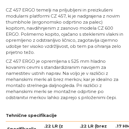
CZ 457 ERGO temelji na priljubljeni in preizkušeni
modularni platformi CZ 457, ki je nadgrajena z novim
thumbhole (ergonomsko odprtino za palec)
kopitom, navdihnjenim z zasnovo modela CZ 600
ERGO. Polimerno kopito, ojačano s steklenimi vlakni in
opremljeno z odstranljivo ličnico, zagotavlja izjemno
udobje ter visoko vzdržljivost, ob tem pa ohranja zelo
prijetno težo.
CZ 457 ERGO je opremljena s 525 mm hladno
kovanimi cevmi s standardiziranim navojem za
namestitev ustnih naprav. Na voljo je v različici z
mehanskimi merki ali brez merkov, kar je idealno za
montažo strelnega daljnogleda. Pri različici z
mehanskimi merki se montažne odprtine po
odstranitvi merkov lahko zaprejo s priloženimi čepi.
Tehnične specifikacije
.22 LR (z
.22 LR (brez
.17 H
Specifikacija