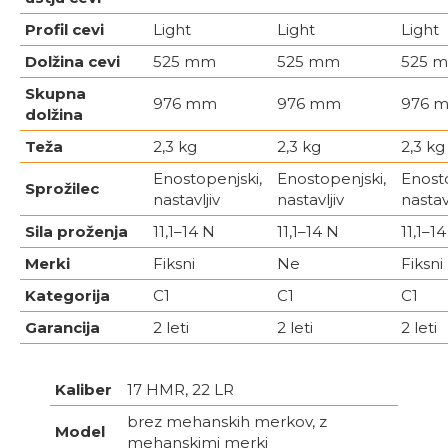
Profil cevi
Light
Light
Light
Dolžina cevi
525 mm
525 mm
525 
Skupna
976 mm
976 mm
976 
dolžina
Teža
2,3 kg
2,3 kg
2,3 kg
Enostopenjski,
Enostopenjski,
Enosto
Sprožilec
nastavljiv
nastavljiv
nastavl
Sila proženja
11,1–14 N
11,1–14 N
11,1–1
Merki
Fiksni
Ne
Fiksni
Kategorija
C1
C1
C1
Garancija
2 leti
2 leti
2 leti
Kaliber
17 HMR, 22 LR
brez mehanskih merkov, z
Model
mehanskimi merki