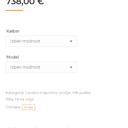
738,00
€
Kaliber
Model
Kategoriji:
Lovsko in športno orožje
,
MK puške
Šifra:
Ni na voljo
Oznaka:
Orožje