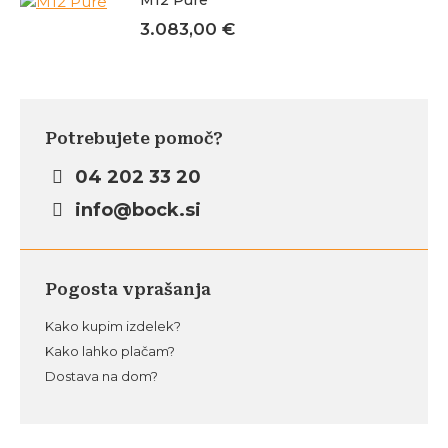
M12 Pure
bila:
1.250,00 €.
3.083,00
€
1.392,00 €.
Potrebujete pomoč?
04 202 33 20
info@bock.si
Pogosta vprašanja
Kako kupim izdelek?
Kako lahko plačam?
Dostava na dom?