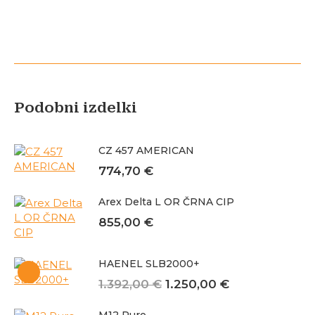
Podobni izdelki
CZ 457 AMERICAN
774,70
€
Arex Delta L OR ČRNA CIP
855,00
€
HAENEL SLB2000+
Izvirna
Trenutna
1.392,00
€
1.250,00
€
cena
cena
je
je: