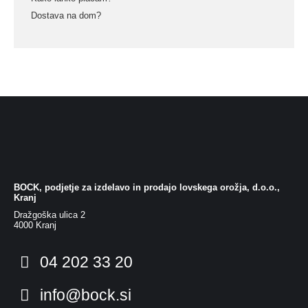
Dostava na dom?
BOCK, podjetje za izdelavo in prodajo lovskega orožja, d.o.o.,
Kranj
Dražgoška ulica 2
4000 Kranj
04 202 33 20
info@bock.si