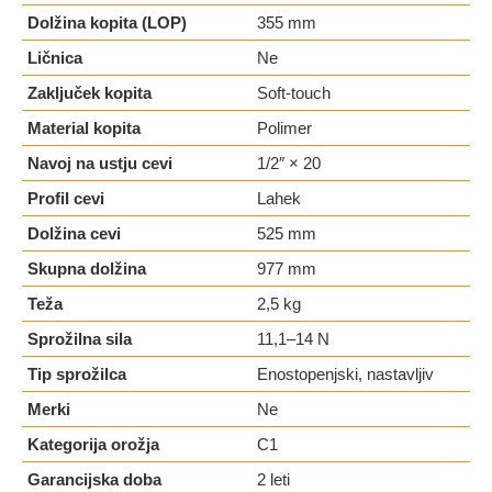
Dolžina kopita (LOP)
355 mm
Ličnica
Ne
Zaključek kopita
Soft-touch
Material kopita
Polimer
Navoj na ustju cevi
1/2″ × 20
Profil cevi
Lahek
Dolžina cevi
525 mm
Skupna dolžina
977 mm
Teža
2,5 kg
Sprožilna sila
11,1–14 N
Tip sprožilca
Enostopenjski, nastavljiv
Merki
Ne
Kategorija orožja
C1
Garancijska doba
2 leti