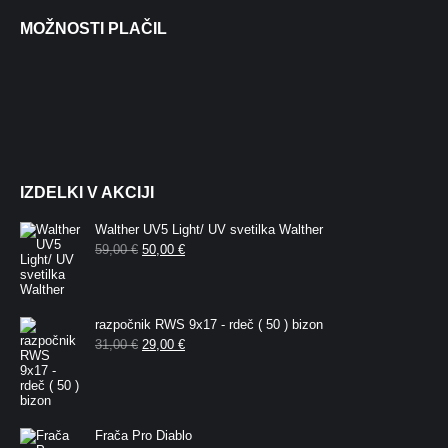
MOŽNOSTI PLAČIL
IZDELKI V AKCIJI
Walther UV5 Light/ UV svetilka Walther
Izvirna
Trenutna
59,00
€
50,00
€
cena
cena
je
je:
bila:
50,00 €.
59,00 €.
razpočnik RWS 9x17 - rdeč ( 50 ) bizon
Izvirna
Trenutna
31,00
€
29,00
€
cena
cena
je
je:
bila:
29,00 €.
31,00 €.
Frača Pro Diablo