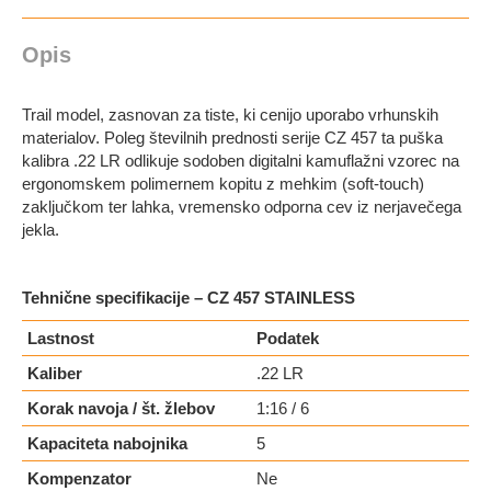
Opis
Trail model, zasnovan za tiste, ki cenijo uporabo vrhunskih
materialov. Poleg številnih prednosti serije CZ 457 ta puška
kalibra .22 LR odlikuje sodoben digitalni kamuflažni vzorec na
ergonomskem polimernem kopitu z mehkim (soft-touch)
zaključkom ter lahka, vremensko odporna cev iz nerjavečega
jekla.
Tehnične specifikacije – CZ 457 STAINLESS
Lastnost
Podatek
Kaliber
.22 LR
Korak navoja / št. žlebov
1:16 / 6
Kapaciteta nabojnika
5
Kompenzator
Ne