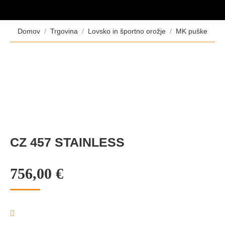
Tukaj ste:
Domov
Trgovina
Lovsko in športno orožje
MK puške
CZ 457 STAINLESS
756,00
€