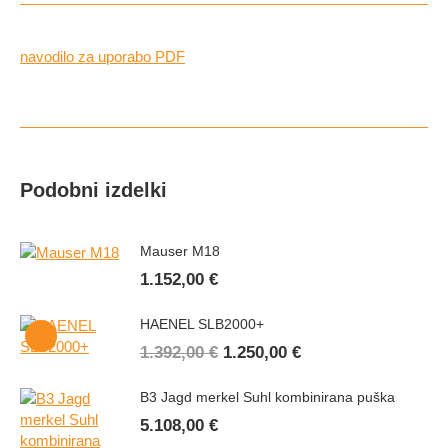
navodilo za uporabo PDF
Podobni izdelki
Mauser M18
1.152,00
€
HAENEL SLB2000+
Izvirna
Trenutna
1.392,00
€
1.250,00
€
cena
cena
je
je:
B3 Jagd merkel Suhl kombinirana puška
bila:
1.250,00 €.
5.108,00
€
1.392,00 €.