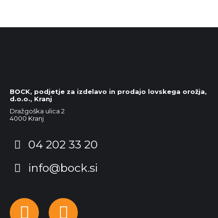
BOCK, podjetje za izdelavo in prodajo lovskega orožja,
d.o.o., Kranj
Dražgoška ulica 2
4000 Kranj
04 202 33 20
info@bock.si