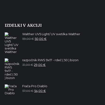
IZDELKI V AKCIJI
Walther UV5 Light/ UV svetilka Walther
Izvirna
Trenutna
59,00
€
50,00
€
cena
cena
je
je:
bila:
50,00 €.
59,00 €.
razpočnik RWS 9x17 - rdeč ( 50 ) bizon
Izvirna
Trenutna
31,00
€
29,00
€
cena
cena
je
je:
bila:
29,00 €.
31,00 €.
Frača Pro Diablo
Izvirna
Trenutna
57,00
€
54,00
€
cena
cena
je
je:
bila:
54,00 €.
57,00 €.