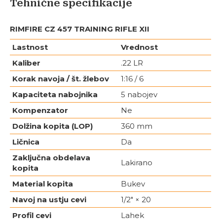
Tehnične specifikacije
RIMFIRE CZ 457 TRAINING RIFLE XII
Lastnost
Vrednost
Kaliber
.22 LR
Korak navoja / št. žlebov
1:16 / 6
Kapaciteta nabojnika
5 nabojev
Kompenzator
Ne
Dolžina kopita (LOP)
360 mm
Ličnica
Da
Zaključna obdelava
Lakirano
kopita
Material kopita
Bukev
Navoj na ustju cevi
1/2″ × 20
Profil cevi
Lahek