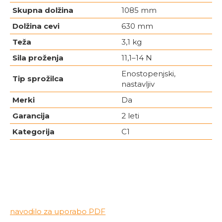
Skupna dolžina
1085 mm
Dolžina cevi
630 mm
Teža
3,1 kg
Sila proženja
11,1–14 N
Enostopenjski,
Tip sprožilca
nastavljiv
Merki
Da
Garancija
2 leti
Kategorija
C1
navodilo za uporabo PDF