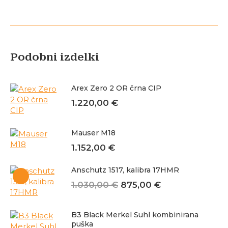
Podobni izdelki
Arex Zero 2 OR črna CIP
1.220,00
€
Mauser M18
1.152,00
€
Anschutz 1517, kalibra 17HMR
Izvirna
Trenutna
1.030,00
€
875,00
€
cena
cena
je
je:
bila:
875,00 €.
B3 Black Merkel Suhl kombinirana
puška
1.030,00 €.