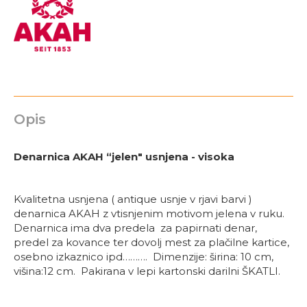
Opis
Denarnica AKAH “jelen" usnjena - visoka
Kvalitetna usnjena ( antique usnje v rjavi barvi )
denarnica AKAH z vtisnjenim motivom jelena v ruku.
Denarnica ima dva predela za papirnati denar,
predel za kovance ter dovolj mest za plačilne kartice,
osebno izkaznico ipd………. Dimenzije: širina: 10 cm,
višina:12 cm. Pakirana v lepi kartonski darilni ŠKATLI.