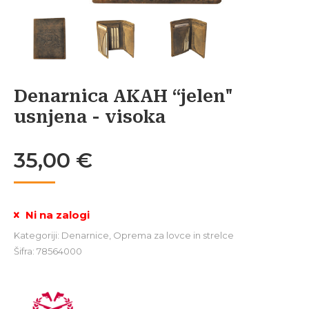
Denarnica AKAH “jelen"
usnjena - visoka
35,00
€
Ni na zalogi
Kategoriji:
Denarnice
,
Oprema za lovce in strelce
Šifra:
78564000