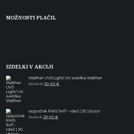
MOŽNOSTI PLAČIL
IZDELKI V AKCIJI
Walther UV5 Light/ UV svetilka Walther
Izvirna
Trenutna
59,00
€
50,00
€
cena
cena
je
je:
bila:
50,00 €.
59,00 €.
razpočnik RWS 9x17 - rdeč ( 50 ) bizon
Izvirna
Trenutna
31,00
€
29,00
€
cena
cena
je
je:
bila:
29,00 €.