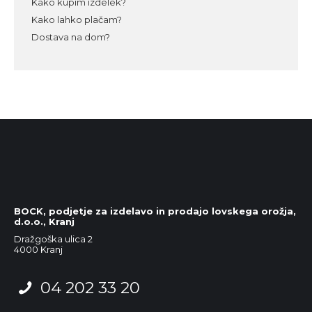
Kako kupim izdelek?
Kako lahko plačam?
Dostava na dom?
BOCK, podjetje za izdelavo in prodajo lovskega orožja,
d.o.o., Kranj
Dražgoška ulica 2
4000 Kranj
04 202 33 20