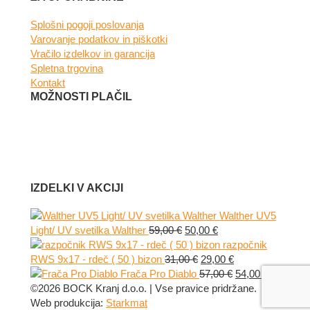
Splošni pogoji poslovanja
Varovanje podatkov in piškotki
Vračilo izdelkov in garancija
Spletna trgovina
Kontakt
MOŽNOSTI PLAČIL
IZDELKI V AKCIJI
Walther UV5
Izvirna
Trenutna
Light/ UV svetilka Walther
59,00
€
50,00
€
cena
cena
razpočnik
je
Izvirna
je:
Trenutna
RWS 9x17 - rdeč ( 50 ) bizon
31,00
€
29,00
€
bila:
cena
50,00 €.
cena
Izvirna
Trenutna
Frača Pro Diablo
57,00
€
54,00
€
59,00 €.
je
je:
cena
cena
©2026 BOCK Kranj d.o.o. | Vse pravice pridržane.
bila:
29,00 €.
je
je:
Web produkcija:
Starkmat