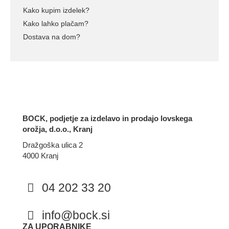
Kako kupim izdelek?
Kako lahko plačam?
Dostava na dom?
BOCK, podjetje za izdelavo in prodajo lovskega
orožja, d.o.o., Kranj
Dražgoška ulica 2
4000 Kranj
04 202 33 20
info@bock.si
Facebook
Instagram
ZA UPORABNIKE