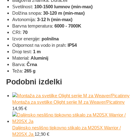
Blagovna znamka: Duracell
Svetilnost:
100-1500 lumnov (min-max)
Dolžina snopa:
30-120 m (min-max)
Avtonomija:
3-12 h (min-max)
Barvna temperatura:
6000 - 7000K
CRI:
70
Izvor energije:
polnilna
Odpornost na vodo in prah:
IP54
Drop test:
1 m
Material:
Aluminij
Barva:
Črna
Teža:
265 g
Podobni izdelki
Montaža za svetilke Olight serije M za Weaver/Picatinny
14,95
€
Daljinsko neslišno tipkovno stikalo za M20SX Warrior /
M20SX Ja
12,90
€