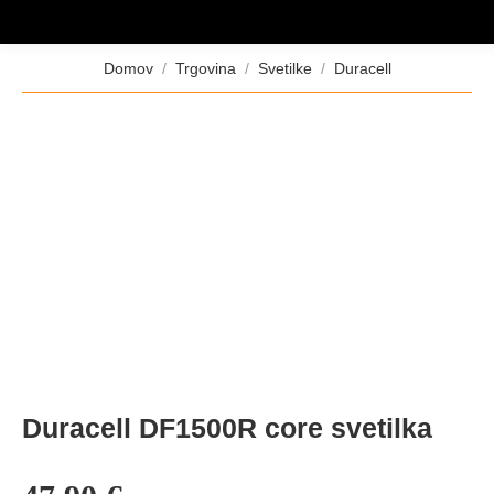
Tukaj ste:
Domov
Trgovina
Svetilke
Duracell
Duracell DF1500R core svetilka