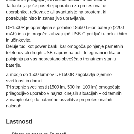
Ta funkcija je še posebej uporabna za profesionalne
uporabnike, reševalce ali avanturiste na prostem, ki
potrebujejo hitro in zanesljivo upravljanje.
DF1500R je opremljena s polnilno 18650 Li-ion baterijo (2200
mAh) in jo je mogoče zahvaljujoč USB-C priključku polniti hitro
in učinkovito.
Deluje tudi kot power bank, kar omogoča polnjenje pametnih
telefonov ali drugih USB naprav na poti. Integrirani indikator
polnjenja pa vas neprestano obvešča o trenutnem stanju
baterije.
Z močjo do 1500 lumnov DF1500R zagotavlja izjemno
svetilnost in domet.
Tri stopnje svetilnosti (1500 lm, 500 lm, 100 lm) omogočajo
prilagodljivo uporabo v najrazličnejših situacijah – od temnih
zunanjih okolij do natančne osvetlitve pri profesionalnih
nalogah.
Lastnosti