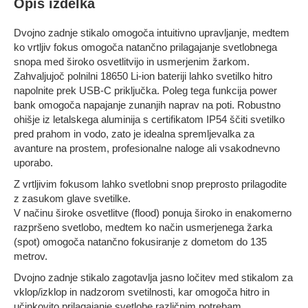
Opis izdelka
Dvojno zadnje stikalo omogoča intuitivno upravljanje, medtem
ko vrtljiv fokus omogoča natančno prilagajanje svetlobnega
snopa med široko osvetlitvijo in usmerjenim žarkom.
Zahvaljujoč polnilni 18650 Li-ion bateriji lahko svetilko hitro
napolnite prek USB-C priključka. Poleg tega funkcija power
bank omogoča napajanje zunanjih naprav na poti. Robustno
ohišje iz letalskega aluminija s certifikatom IP54 ščiti svetilko
pred prahom in vodo, zato je idealna spremljevalka za
avanture na prostem, profesionalne naloge ali vsakodnevno
uporabo.
Z vrtljivim fokusom lahko svetlobni snop preprosto prilagodite
z zasukom glave svetilke.
V načinu široke osvetlitve (flood) ponuja široko in enakomerno
razpršeno svetlobo, medtem ko način usmerjenega žarka
(spot) omogoča natančno fokusiranje z dometom do 135
metrov.
Dvojno zadnje stikalo zagotavlja jasno ločitev med stikalom za
vklop/izklop in nadzorom svetilnosti, kar omogoča hitro in
učinkovito prilagajanje svetlobe različnim potrebam.