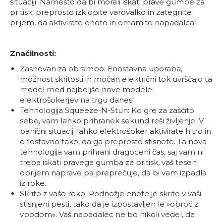
situaciji. Namesto da bi morali iskati prave gumbe za
pritisk, preprosto izklopite varovalko in zategnite
prijem, da aktivirate enoto in omamite napadalca!
Značilnosti:
Zasnovan za obrambo: Enostavna uporaba,
možnost skritosti in močan električni tok uvrščajo ta
model med najboljše nove modele
elektrošokerjev na trgu danes!
Tehnologija Squeeze-N-Stun: Ko gre za zaščito
sebe, vam lahko prihranek sekund reši življenje! V
panični situaciji lahko elektrošoker aktivirate hitro in
enostavno tako, da ga preprosto stisnete. Ta nova
tehnologija vam prihrani dragoceni čas, saj vam ni
treba iskati pravega gumba za pritisk, vaš tesen
oprijem naprave pa preprečuje, da bi vam izpadla
iz roke.
Skrito z vašo roko: Podnožje enote je skrito v vaši
stisnjeni pesti, tako da je izpostavljen le »obroč z
vbodom«. Vaš napadalec ne bo nikoli vedel, da