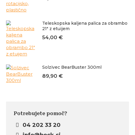
Teleskopska kaljena palica za obrambo
21" z etuijem
54,00
€
Solzivec BearBuster 300ml
89,90
€
Potrebujete pomoč?
04 202 33 20