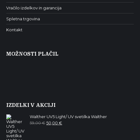
Vračilo izdelkov in garancija
Spletna trgovina
Kontakt
MOŽNOSTI PLAČIL
IZDELKI V AKCIJI
Walther UV5 Light/ UV svetilka Walther
Izvirna
Trenutna
59,00
€
50,00
€
cena
cena
je
je:
bila:
50,00 €.