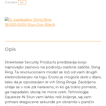
Oznaka:
18+
Opis
Streetwise Security Products predstavlja svojo
najnovejšo zasnovo na področju osebne zaščite, Sting
Ring. Ta revolucionarni model se loči od vseh drugih
elektrošokerjev na trgu. Enoto je mogoče skriti v dlani,
tako da je izpostavljen le vrh Sting Ringa. Zaobljeno
ohišje se v roki zdi naraveno, in ko ga trdno primete,
ga napadalec skoraj ne more vzeti. Tehnologija
Squeeze-N-Stun vam lahko reši življenje, saj vam
prihrani dragocene sekunde pri obrambi v panični