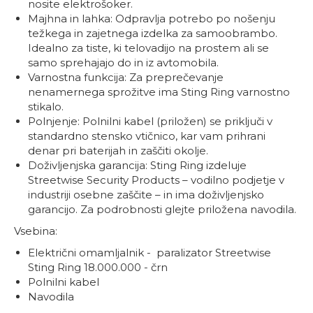
nosite elektrošoker.
Majhna in lahka: Odpravlja potrebo po nošenju
težkega in zajetnega izdelka za samoobrambo.
Idealno za tiste, ki telovadijo na prostem ali se
samo sprehajajo do in iz avtomobila.
Varnostna funkcija: Za preprečevanje
nenamernega sprožitve ima Sting Ring varnostno
stikalo.
Polnjenje: Polnilni kabel (priložen) se priključi v
standardno stensko vtičnico, kar vam prihrani
denar pri baterijah in zaščiti okolje.
Doživljenjska garancija: Sting Ring izdeluje
Streetwise Security Products – vodilno podjetje v
industriji osebne zaščite – in ima doživljenjsko
garancijo. Za podrobnosti glejte priložena navodila.
Vsebina:
Električni omamljalnik - paralizator Streetwise
Sting Ring 18.000.000 - črn
Polnilni kabel
Navodila