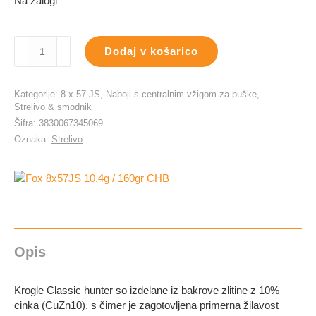
Na zalogi
Fox
Dodaj v košarico
8x57JS
10,4g
/
Kategorije:
8 x 57 JS
,
Naboji s centralnim vžigom za puške
,
160gr
Strelivo & smodnik
CHB
Šifra:
3830067345069
količina
Oznaka:
Strelivo
Opis
Krogle Classic hunter so izdelane iz bakrove zlitine z 10%
cinka (CuZn10), s čimer je zagotovljena primerna žilavost