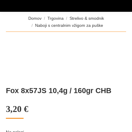
Tukaj ste:
Domov
Trgovina
Strelivo & smodnik
Naboji s centralnim vžigom za puške
Fox 8x57JS 10,4g / 160gr CHB
3,20
€