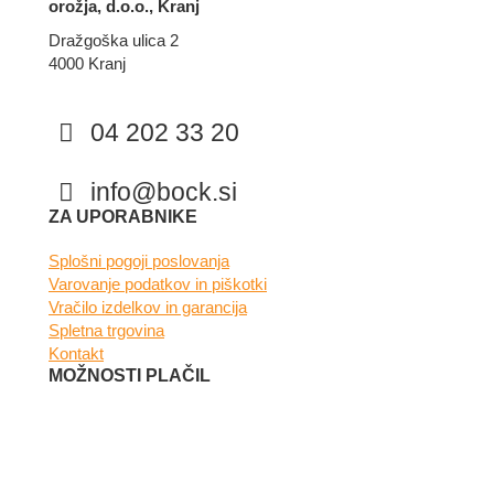
orožja, d.o.o., Kranj
Dražgoška ulica 2
4000 Kranj
04 202 33 20
info@bock.si
Facebook
Instagram
ZA UPORABNIKE
Splošni pogoji poslovanja
Varovanje podatkov in piškotki
Vračilo izdelkov in garancija
Spletna trgovina
Kontakt
MOŽNOSTI PLAČIL