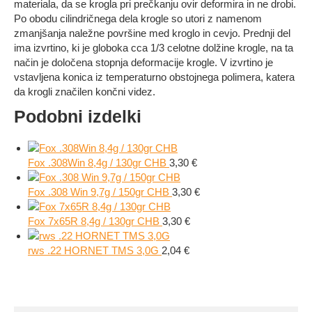
materiala, da se krogla pri prečkanju ovir deformira in ne drobi.
Po obodu cilindričnega dela krogle so utori z namenom
zmanjšanja naležne površine med kroglo in cevjo. Prednji del
ima izvrtino, ki je globoka cca 1/3 celotne dolžine krogle, na ta
način je določena stopnja deformacije krogle. V izvrtino je
vstavljena konica iz temperaturno obstojnega polimera, katera
da krogli značilen končni videz.
Podobni izdelki
Fox .308Win 8,4g / 130gr CHB
3,30
€
Fox .308 Win 9,7g / 150gr CHB
3,30
€
Fox 7x65R 8,4g / 130gr CHB
3,30
€
rws .22 HORNET TMS 3,0G
2,04
€