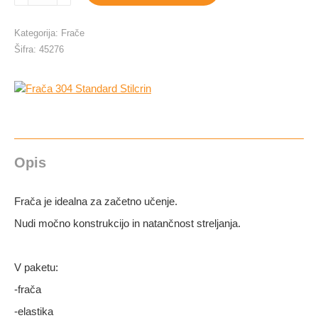
Standard
Stilcrin
Kategorija:
Frače
količina
Šifra:
45276
Opis
Frača je idealna za začetno učenje.
Nudi močno konstrukcijo in natančnost streljanja.
V paketu:
-frača
-elastika