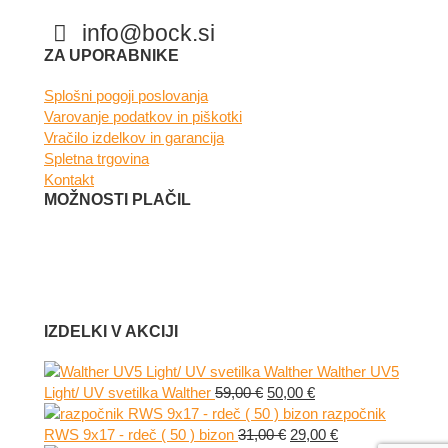
info@bock.si
Facebook
Instagram
ZA UPORABNIKE
Splošni pogoji poslovanja
Varovanje podatkov in piškotki
Vračilo izdelkov in garancija
Spletna trgovina
Kontakt
MOŽNOSTI PLAČIL
IZDELKI V AKCIJI
Walther UV5
Izvirna
Trenutna
Light/ UV svetilka Walther
59,00
€
50,00
€
cena
cena
razpočnik
je
Izvirna
je:
Trenutna
RWS 9x17 - rdeč ( 50 ) bizon
31,00
€
29,00
€