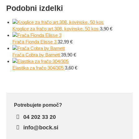
Podobni izdelki
Kroglice za fračo art.308, kovinske, 50 kos
3,90
€
Frača Fionda Elisse 3
32,99
€
Frača Cobra by Barnett
39,90
€
Elastika za fračo 304/305
3,60
€
Potrebujete pomoč?
04 202 33 20
info@bock.si