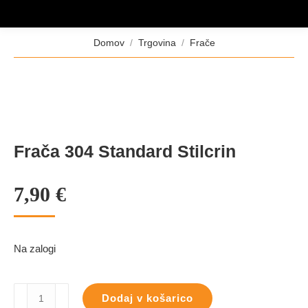
Tukaj ste:
Domov
Trgovina
Frače
Frača 304 Standard Stilcrin
7,90
€
Na zalogi
Frača
Dodaj v košarico
304