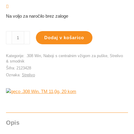
Na voljo za naročilo brez zaloge
geco
Dodaj v košarico
.308
Win.
TM
Kategorije:
.308 Win
,
Naboji s centralnim vžigom za puške
,
Strelivo
11,0g,
& smodnik
20
Šifra:
2123428
kom
Oznaka:
Strelivo
količina
Opis