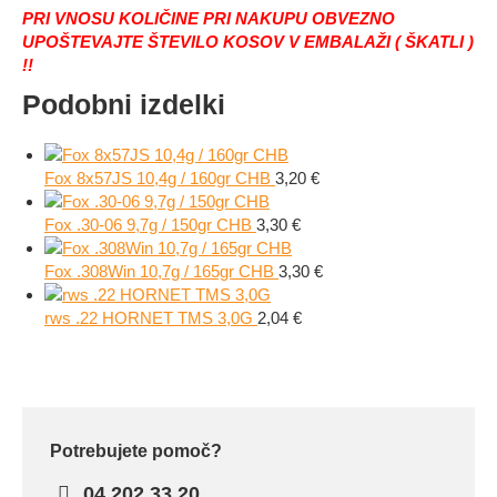
PRI VNOSU KOLIČINE PRI NAKUPU OBVEZNO
UPOŠTEVAJTE ŠTEVILO KOSOV V EMBALAŽI ( ŠKATLI )
!!
Podobni izdelki
Fox 8x57JS 10,4g / 160gr CHB
3,20
€
Fox .30-06 9,7g / 150gr CHB
3,30
€
Fox .308Win 10,7g / 165gr CHB
3,30
€
rws .22 HORNET TMS 3,0G
2,04
€
Potrebujete pomoč?
04 202 33 20