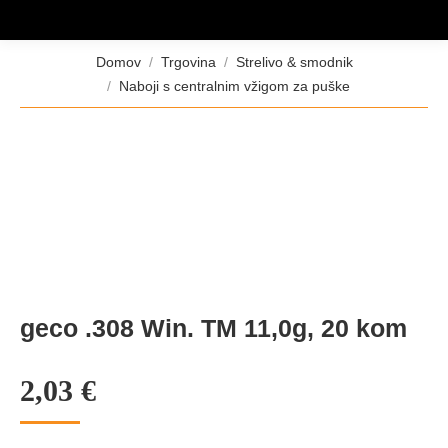
Tukaj ste:
Domov
Trgovina
Strelivo & smodnik
Naboji s centralnim vžigom za puške
geco .308 Win. TM 11,0g, 20 kom
2,03
€