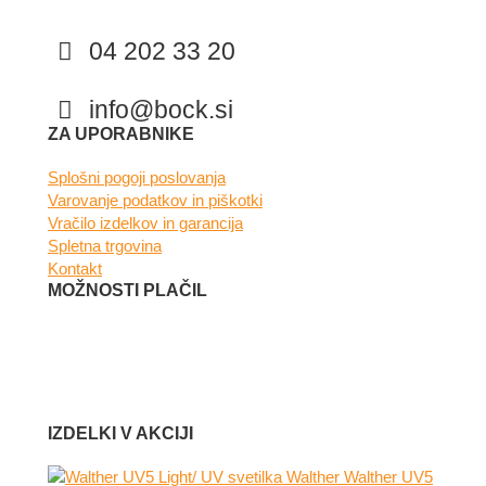
04 202 33 20
info@bock.si
Facebook
Instagram
ZA UPORABNIKE
Splošni pogoji poslovanja
Varovanje podatkov in piškotki
Vračilo izdelkov in garancija
Spletna trgovina
Kontakt
MOŽNOSTI PLAČIL
IZDELKI V AKCIJI
Walther UV5