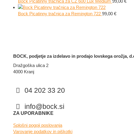
Bock Picatinny tračnica za CZ 600 Lux Medium
99,00
€
Bock Picatinny tračnica za Remington 722
99,00
€
BOCK, podjetje za izdelavo in prodajo lovskega orožja, d.o
Dražgoška ulica 2
4000 Kranj
04 202 33 20
info@bock.si
Facebook
Instagram
ZA UPORABNIKE
Splošni pogoji poslovanja
Varovanje podatkov in piškotki