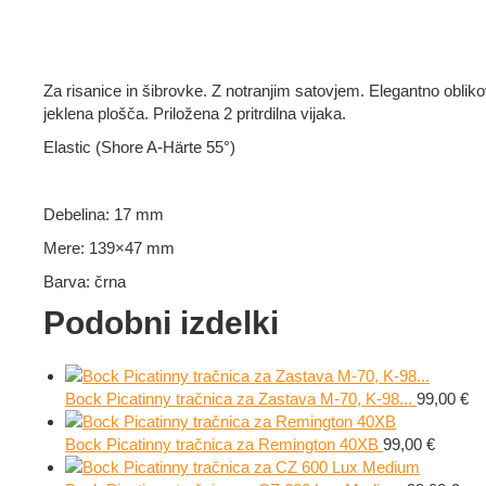
Za risanice in
šibrovke
.
Z
notranjim
satovjem
.
Elegantno
oblik
jeklena plošča. Priložena 2 pritrdilna vijaka.
Elastic (Shore A-Härte 55°)
Debelina: 17 mm
Mere: 139×47 mm
Barva: črna
Podobni izdelki
Bock Picatinny tračnica za Zastava M-70, K-98...
99,00
€
Bock Picatinny tračnica za Remington 40XB
99,00
€