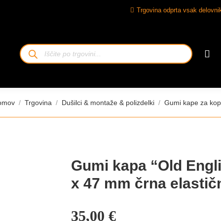
Trgovina odprta vsak delovnik
Iskanje
izdelkov
kaj ste:
omov
Trgovina
Dušilci & montaže & polizdelki
Gumi kape za kop
Gumi kapa “Old Engl
x 47 mm črna elastič
35,00
€