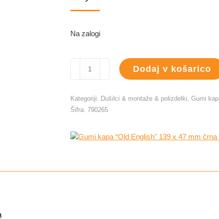
Na zalogi
Gumi
Dodaj v košarico
kapa
"Old
English"
Kategoriji:
Dušilci & montaže & polizdelki
,
Gumi kape
139
Šifra:
790265
x
47
mm
črna
elastična
količina
a