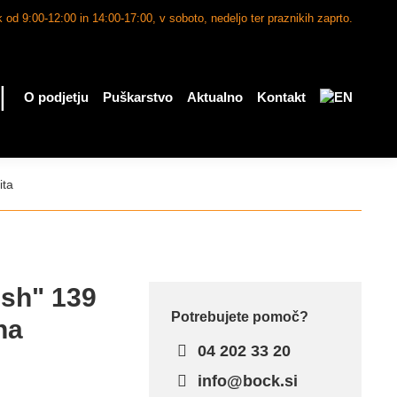
 od 9:00-12:00 in 14:00-17:00, v soboto, nedeljo ter praznikih zaprto.
|
O podjetju
Puškarstvo
Aktualno
Kontakt
ita
ish" 139
Potrebujete pomoč?
na
04 202 33 20
info@bock.si