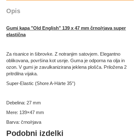
Opis
Gumi kapa "Old English" 139 x 47 mm črno/rjava super
elastična
Za risanice in
šibrovke
.
Z
notranjim
satovjem
.
Elegantno
oblikovana
,
površina kot usnje. Guma je odporna na olja in
ozon.
V gumi je zavulkanizirana jeklena plošča. Priložena 2
pritrdilna vijaka.
Super-Elastic (Shore A-Härte 35°)
Debelina: 27 mm
Mere: 139×47 mm
Barva: črno/rjava
Podobni izdelki