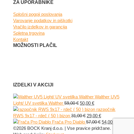
Facebook
Instagram
ZA UPORABNIKE
Splošni pogoji poslovanja
Varovanje podatkov in piškotki
Vračilo izdelkov in garancija
Spletna trgovina
Kontakt
MOŽNOSTI PLAČIL
IZDELKI V AKCIJI
Walther UV5
Izvirna
Trenutna
Light/ UV svetilka Walther
59,00
€
50,00
€
cena
cena
razpočnik
je
Izvirna
je:
Trenutna
RWS 9x17 - rdeč ( 50 ) bizon
31,00
€
29,00
€
bila:
cena
50,00 €.
cena
Izvirna
Trenutna
Frača Pro Diablo
57,00
€
54,00
€
59,00 €.
je
je:
cena
cena
©2026 BOCK Kranj d.o.o. | Vse pravice pridržane.