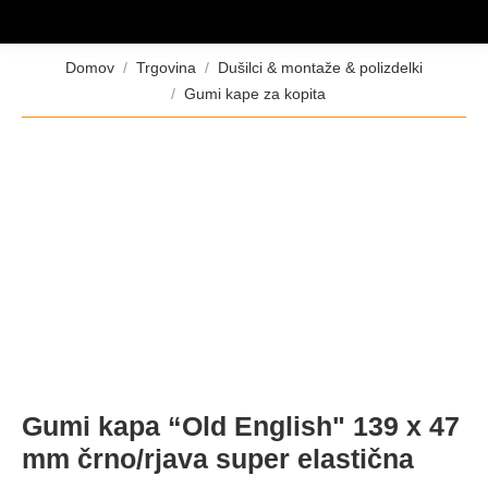
Tukaj ste:
Domov
Trgovina
Dušilci & montaže & polizdelki
Gumi kape za kopita
Gumi kapa “Old English" 139 x 47
mm črno/rjava super elastična