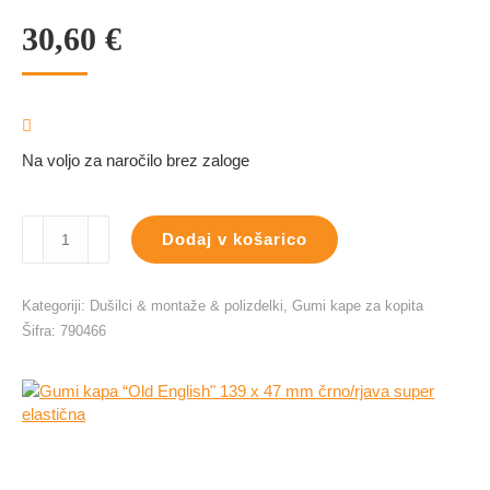
30,60
€
Na voljo za naročilo brez zaloge
Gumi
Dodaj v košarico
kapa
"Old
English"
Kategoriji:
Dušilci & montaže & polizdelki
,
Gumi kape za kopita
139
Šifra:
790466
x
47
mm
črno/rjava
super
elastična
količina