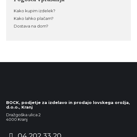
Kako kupim izdelek?
Kako lahko plačam?
Dostava na dom?
BOCK, podjetje za izdelavo in prodajo lovskega orožja,
d.o.o., Kranj
Dražgoška ulica 2
4000 Kranj
04 202 33 20