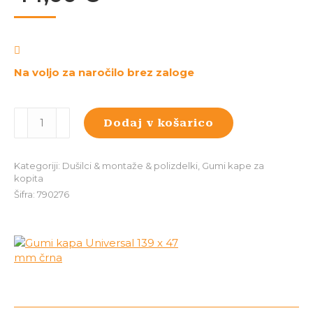
Na voljo za naročilo brez zaloge
Gumi
Dodaj v košarico
kapa
Universal
139
Kategoriji:
Dušilci & montaže & polizdelki
,
Gumi kape za
x
kopita
47
Šifra:
790276
mm
črna
količina