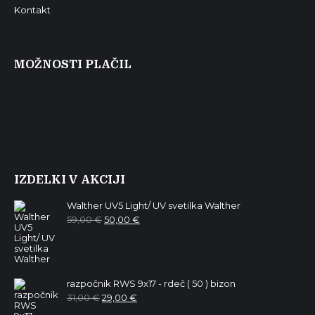
Kontakt
MOŽNOSTI PLAČIL
IZDELKI V AKCIJI
Walther UV5 Light/ UV svetilka Walther
Izvirna
Trenutna
59,00
€
50,00
€
cena
cena
je
je:
bila:
50,00 €.
59,00 €.
razpočnik RWS 9x17 - rdeč ( 50 ) bizon
Izvirna
Trenutna
31,00
€
29,00
€
cena
cena