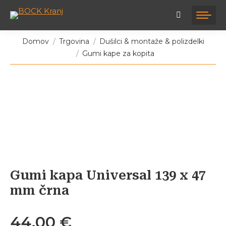
Tukaj ste:
Domov
Trgovina
Dušilci & montaže & polizdelki
Gumi kape za kopita
Gumi kapa Universal 139 x 47
mm črna
44,00
€