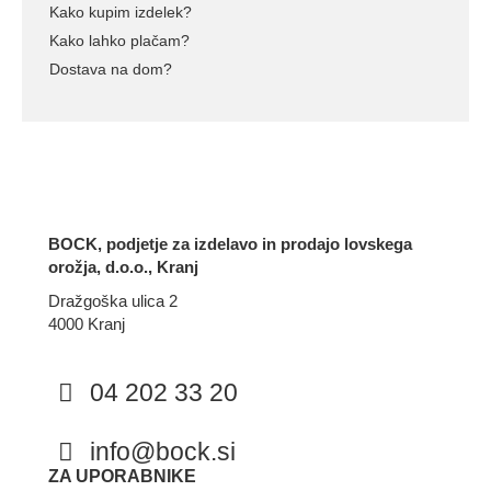
Kako kupim izdelek?
Kako lahko plačam?
Dostava na dom?
BOCK, podjetje za izdelavo in prodajo lovskega
orožja, d.o.o., Kranj
Dražgoška ulica 2
4000 Kranj
04 202 33 20
info@bock.si
Facebook
Instagram
ZA UPORABNIKE