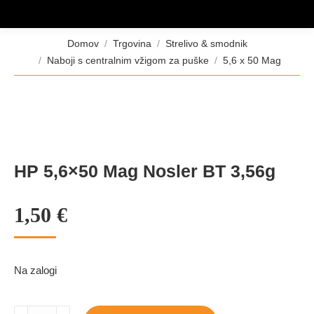
Tukaj ste:
Domov
Trgovina
Strelivo & smodnik
Naboji s centralnim vžigom za puške
5,6 x 50 Mag
HP 5,6×50 Mag Nosler BT 3,56g
1,50
€
Na zalogi
HP