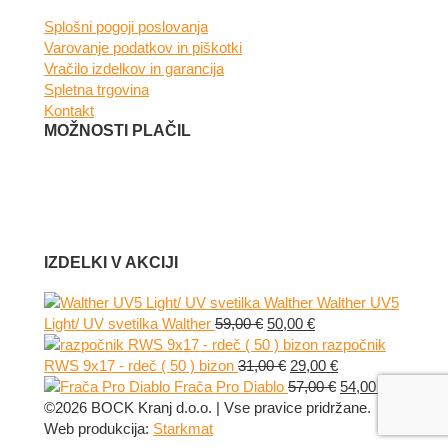
Splošni pogoji poslovanja
Varovanje podatkov in piškotki
Vračilo izdelkov in garancija
Spletna trgovina
Kontakt
MOŽNOSTI PLAČIL
IZDELKI V AKCIJI
Walther UV5
Izvirna
Trenutna
Light/ UV svetilka Walther
59,00
€
50,00
€
cena
cena
razpočnik
je
Izvirna
je:
Trenutna
RWS 9x17 - rdeč ( 50 ) bizon
31,00
€
29,00
€
bila:
cena
50,00 €.
cena
Izvirna
Trenutna
Frača Pro Diablo
57,00
€
54,00
€
59,00 €.
je
je:
cena
cena
©2026 BOCK Kranj d.o.o. | Vse pravice pridržane.
bila:
29,00 €.
je
je:
Web produkcija:
Starkmat