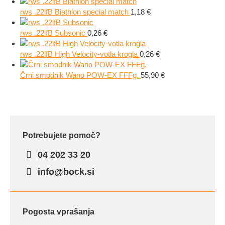
rws .22lfB Biathlon special match
1,18
€
rws .22lfB Subsonic
0,26
€
rws .22lfB High Velocity-votla krogla
0,26
€
Črni smodnik Wano POW-EX FFFg.
55,90
€
Potrebujete pomoč?
04 202 33 20
info@bock.si
Pogosta vprašanja