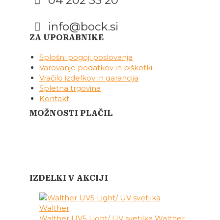
04 202 33 20
info@bock.si
Facebook
Instagram
ZA UPORABNIKE
Splošni pogoji poslovanja
Varovanje podatkov in piškotki
Vračilo izdelkov in garancija
Spletna trgovina
Kontakt
MOŽNOSTI PLAČIL
IZDELKI V AKCIJI
Walther UV5 Light/ UV svetilka Walther