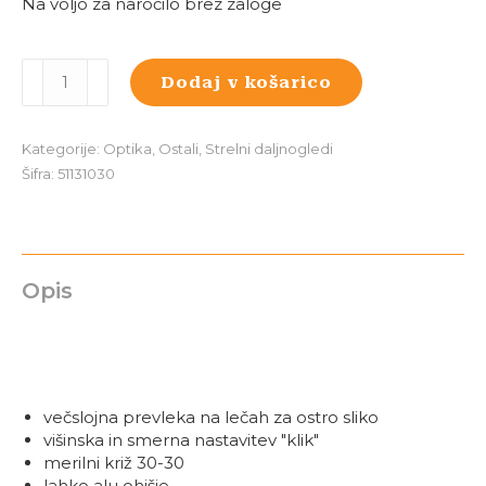
Na voljo za naročilo brez zaloge
HUBERTUS
Dodaj v košarico
4x32
količina
Kategorije:
Optika
,
Ostali
,
Strelni daljnogledi
Šifra:
51131030
Opis
večslojna prevleka na lečah za ostro sliko
višinska in smerna nastavitev "klik"
merilni križ 30-30
lahko alu ohišje