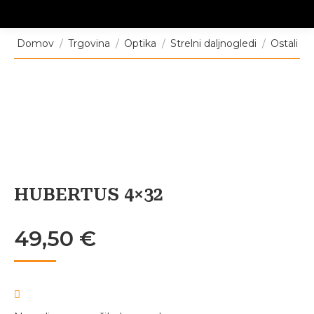
Tukaj ste:
Domov
Trgovina
Optika
Strelni daljnogledi
Ostali
HUBERTUS 4×32
49,50
€