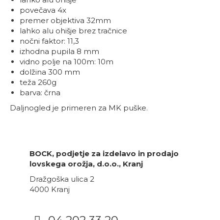
povečava 4x
premer objektiva 32mm
lahko alu ohišje brez tračnice
nočni faktor: 11,3
izhodna pupila 8 mm
vidno polje na 100m: 10m
dolžina 300 mm
teža 260g
barva: črna
Daljnogled je primeren za MK puške.
BOCK, podjetje za izdelavo in prodajo
lovskega orožja, d.o.o., Kranj
Dražgoška ulica 2
4000 Kranj