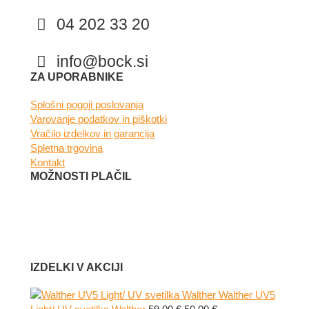
04 202 33 20
info@bock.si
Facebook
Instagram
ZA UPORABNIKE
Splošni pogoji poslovanja
Varovanje podatkov in piškotki
Vračilo izdelkov in garancija
Spletna trgovina
Kontakt
MOŽNOSTI PLAČIL
IZDELKI V AKCIJI
Walther UV5
Izvirna
Trenutna