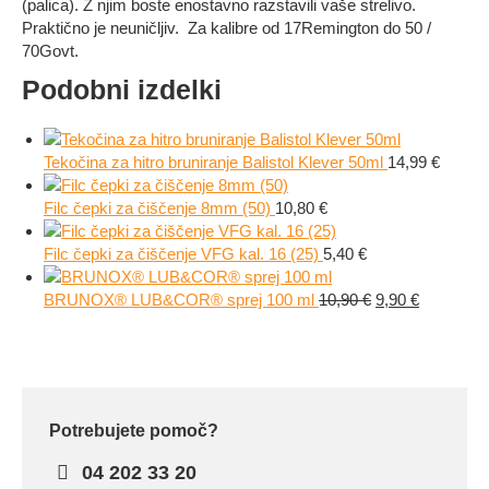
(palica). Z njim boste enostavno razstavili vaše strelivo.
Praktično je neuničljiv. Za kalibre od 17Remington do 50 /
70Govt.
Podobni izdelki
Tekočina za hitro bruniranje Balistol Klever 50ml
14,99
€
Filc čepki za čiščenje 8mm (50)
10,80
€
Filc čepki za čiščenje VFG kal. 16 (25)
5,40
€
Izvirna
Trenutna
BRUNOX® LUB&COR® sprej 100 ml
10,90
€
9,90
€
cena
cena
je
je:
bila:
9,90 €.
10,90 €.
Potrebujete pomoč?
04 202 33 20