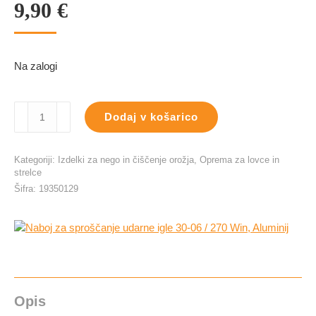
9,90
€
Na zalogi
Naboj
Dodaj v košarico
za
sproščanje
udarne
Kategoriji:
Izdelki za nego in čiščenje orožja
,
Oprema za lovce in
igle
strelce
30-
Šifra:
19350129
06
/
270
Win,
Aluminij
količina
Opis