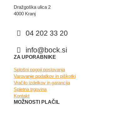
Dražgoška ulica 2
4000 Kranj
04 202 33 20
info@bock.si
Facebook
Instagram
ZA UPORABNIKE
Splošni pogoji poslovanja
Varovanje podatkov in piškotki
Vračilo izdelkov in garancija
Spletna trgovina
Kontakt
MOŽNOSTI PLAČIL