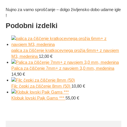
Nujno za varno sproščanje – dolgo življensko dobo udarne igle
!
Podobni izdelki
palica za čiščenje kratkocevnega orožja 6mm+ z navojem
M3, medenina
12,00
€
Palica za čiščenje 7mm+ z navojem 3,0 mm, medenina
14,90
€
Filc čepki za čiščenje 8mm (50)
10,80
€
Klobuk lovski Pajk Gams ***
55,00
€