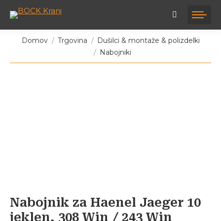
Tukaj ste:
Domov
Trgovina
Dušilci & montaže & polizdelki
Nabojniki
Nabojnik za Haenel Jaeger 10
jeklen, 308 Win / 243 Win