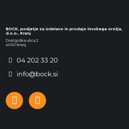
BOCK, podjetje za izdelavo in prodajo lovskega orožja,
d.o.o., Kranj
Dražgoška ulica 2
4000 Kranj
04 202 33 20
info@bock.si
Facebook
Instagram