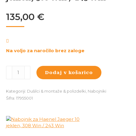
135,00
€
Na voljo za naročilo brez zaloge
Nabojnik
Dodaj v košarico
za
Haenel
Jaeger
Kategoriji:
Dušilci & montaže & polizdelki
,
Nabojniki
10
Šifra:
17955001
jeklen,
308
Win
/
243
Win