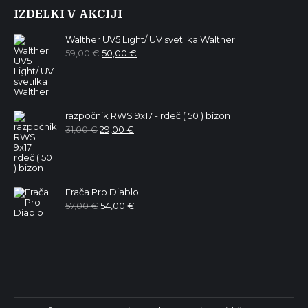
IZDELKI V AKCIJI
Walther UV5 Light/ UV svetilka Walther
Izvirna
Trenutna
59,00
€
50,00
€
cena
cena
je
je:
bila:
50,00 €.
59,00 €.
razpočnik RWS 9x17 - rdeč ( 50 ) bizon
Izvirna
Trenutna
31,00
€
29,00
€
cena
cena
je
je:
bila:
29,00 €.
31,00 €.
Frača Pro Diablo
Izvirna
Trenutna
57,00
€
54,00
€
cena
cena
je
je:
bila:
54,00 €.
57,00 €.