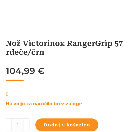
Nož Victorinox RangerGrip 57
rdeče/črn
104,99
€
Na voljo za naročilo brez zaloge
Nož
Dodaj v košarico
Victorinox