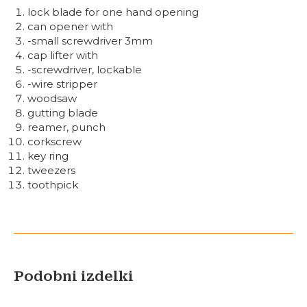
lock blade for one hand opening
can opener with
-small screwdriver 3mm
cap lifter with
-screwdriver, lockable
-wire stripper
woodsaw
gutting blade
reamer, punch
corkscrew
key ring
tweezers
toothpick
Podobni izdelki