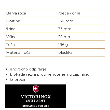
Barva roča
rdeče / črna
Dolžina
130 mm
širina
33 mm
Višina
25 mm
Teža
196 g
Material roča
plastika
enoročno odpiranje
blokada rezila proti nehotenemu zapiranju
13 orodij