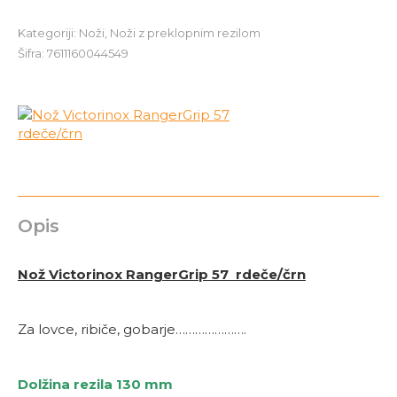
RangerGrip
57
Kategoriji:
Noži
,
Noži z preklopnim rezilom
rdeče/
Šifra:
7611160044549
črn
količina
Opis
Nož Victorinox RangerGrip 57 rdeče/črn
Za lovce, ribiče, gobarje………………….
Dolžina rezila 130 mm