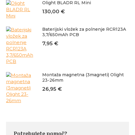
Olight BLADR RL Mini
130,00
€
Baterijski vložek za polnenje RCR123A
3,7/650mAh PCB
7,95
€
Montaža magnetna (3magneti) Olight
23-26mm
26,95
€
Potrebujete pomoč?