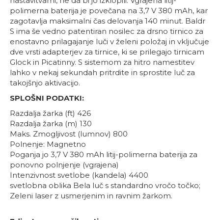
nastavitvami, ne da bi jo izklopili. Vgrajena litij-
polimerna baterija je povečana na 3,7 V 380 mAh, kar
zagotavlja maksimalni čas delovanja 140 minut. Baldr
S ima še vedno patentiran nosilec za drsno tirnico za
enostavno prilagajanje luči v želeni položaj in vključuje
dve vrsti adapterjev za tirnice, ki se prilegajo tirnicam
Glock in Picatinny. S sistemom za hitro namestitev
lahko v nekaj sekundah pritrdite in sprostite luč za
takojšnjo aktivacijo.
SPLOŠNI PODATKI:
Razdalja žarka (ft) 426
Razdalja žarka (m) 130
Maks. Zmogljivost (lumnov) 800
Polnenje: Magnetno
Poganja jo 3,7 V 380 mAh litij-polimerna baterija za
ponovno polnjenje (vgrajena)
Intenzivnost svetlobe (kandela) 4400
svetlobna oblika Bela luč s standardno vročo točko;
Zeleni laser z usmerjenim in ravnim žarkom.