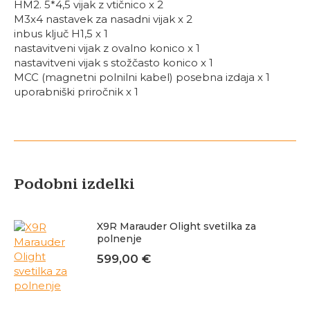
HM2. 5*4,5 vijak z vtičnico x 2
M3x4 nastavek za nasadni vijak x 2
inbus ključ H1,5 x 1
nastavitveni vijak z ovalno konico x 1
nastavitveni vijak s stožčasto konico x 1
MCC (magnetni polnilni kabel) posebna izdaja x 1
uporabniški priročnik x 1
Podobni izdelki
X9R Marauder Olight svetilka za
polnenje
599,00
€