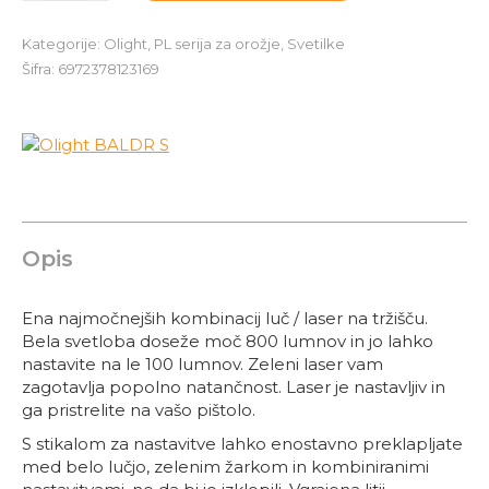
S
količina
Kategorije:
Olight
,
PL serija za orožje
,
Svetilke
Šifra:
6972378123169
Opis
Ena najmočnejših kombinacij luč / laser na tržišču.
Bela svetloba doseže moč 800 lumnov in jo lahko
nastavite na le 100 lumnov. Zeleni laser vam
zagotavlja popolno natančnost. Laser je nastavljiv in
ga pristrelite na vašo pištolo.
S stikalom za nastavitve lahko enostavno preklapljate
med belo lučjo, zelenim žarkom in kombiniranimi