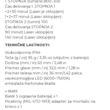
1. STOPNJA (lumeni) 800~300
Čas delovanja 1. STOPNJA 1
+2+30 minut (Laser je vklopljen)
1+2+37 minut (Laser izklopljen)
STOPNJA 2 (lumni) 100
Čas delovanja STOPNJA 2
90 minut( Laser vklopljen)
140 minut (Laser izklopljen)
TEHNIČNE LASTNOSTI:
Vodoodporna IPX4
Teža (g / oz) 95 g / 3,35 oz (vključno z baterijo)
Dolžina (mm / in) 63 mm / 2,48 in
Premer glave (mm / in) 32,5 mm / 1,28 in
Premer telesa mm / in) 36 mm/1,42 palca
visokozmogljiva LED (6000~7500K)
embalaža Kartonska škatla
v škatli:
Baldr S (vgrajena baterija) x 1
Picatinny (MIL-STD-1913) adapter za montažo na
tirnico x 1