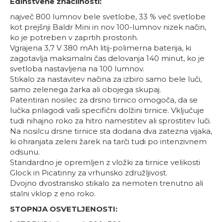
Edinstvene značilnosti:
največ 800 lumnov bele svetlobe, 33 % več svetlobe
kot prejšnji Baldr Mini in nov 100-lumnov nizek način,
ko je potreben v zaprtih prostorih.
Vgrajena 3,7 V 380 mAh litij-polimerna baterija, ki
zagotavlja maksimalni čas delovanja 140 minut, ko je
svetloba nastavljena na 100 lumnov.
Stikalo za nastavitev načina za izbiro samo bele luči,
samo zelenega žarka ali obojega skupaj.
Patentiran nosilec za drsno tirnico omogoča, da se
lučka prilagodi vaši specifični dolžini tirnice. Vključuje
tudi nihajno roko za hitro namestitev ali sprostitev luči.
Na nosilcu drsne tirnice sta dodana dva zatezna vijaka,
ki ohranjata zeleni žarek na tarči tudi po intenzivnem
odsunu.
Standardno je opremljen z vložki za tirnice velikosti
Glock in Picatinny za vrhunsko združljivost.
Dvojno dvostransko stikalo za nemoten trenutno ali
stalni vklop z eno roko.
STOPNJA OSVETLJENOSTI: