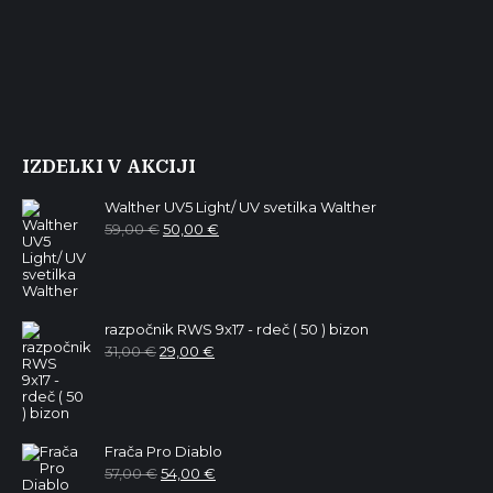
IZDELKI V AKCIJI
Walther UV5 Light/ UV svetilka Walther
Izvirna
Trenutna
59,00
€
50,00
€
cena
cena
je
je:
bila:
50,00 €.
59,00 €.
razpočnik RWS 9x17 - rdeč ( 50 ) bizon
Izvirna
Trenutna
31,00
€
29,00
€
cena
cena
je
je:
bila:
29,00 €.
31,00 €.
Frača Pro Diablo
Izvirna
Trenutna
57,00
€
54,00
€
cena
cena