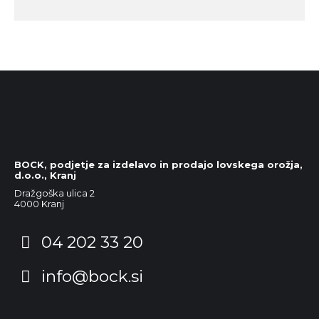
BOCK, podjetje za izdelavo in prodajo lovskega orožja,
d.o.o., Kranj
Dražgoška ulica 2
4000 Kranj
04 202 33 20
info@bock.si