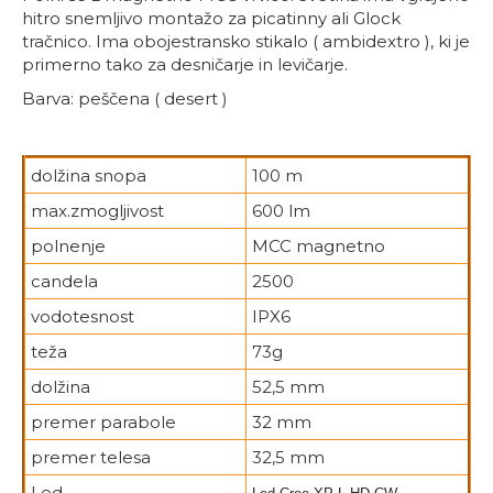
hitro snemljivo montažo za picatinny ali Glock
tračnico. Ima obojestransko stikalo ( ambidextro ), ki je
primerno tako za desničarje in levičarje.
Barva: peščena ( desert )
dolžina snopa
100 m
max.zmogljivost
600 lm
polnenje
MCC magnetno
candela
2500
vodotesnost
IPX6
teža
73g
dolžina
52,5 mm
premer parabole
32 mm
premer telesa
32,5 mm
Led