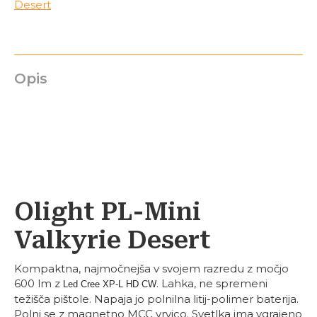
Opis
Olight
PL-Mini
Valkyrie Desert
Kompaktna, najmočnejša v svojem razredu z močjo
600 lm z
. Lahka, ne spremeni
Led Cree XP-L HD CW
težišča pištole. Napaja jo polnilna litij-polimer baterija.
Polni se z magnetno MCC vrvico. Svetlka ima vgrajeno