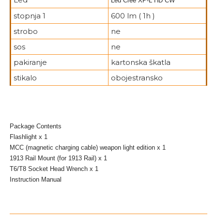
Led Cree XP-L HD CW
stopnja 1
600 lm ( 1h )
strobo
ne
sos
ne
pakiranje
kartonska škatla
stikalo
obojestransko
Package Contents
Flashlight x 1
MCC (magnetic charging cable) weapon light edition x 1
1913 Rail Mount (for 1913 Rail) x 1
T6/T8 Socket Head Wrench x 1
Instruction Manual