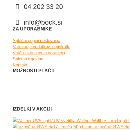
04 202 33 20
info@bock.si
Facebook
Instagram
ZA UPORABNIKE
Splošni pogoji poslovanja
Varovanje podatkov in piškotki
Vračilo izdelkov in garancija
Spletna trgovina
Kontakt
MOŽNOSTI PLAČIL
IZDELKI V AKCIJI
Walther UV5 Light/ 
razpočnik RWS 9x17