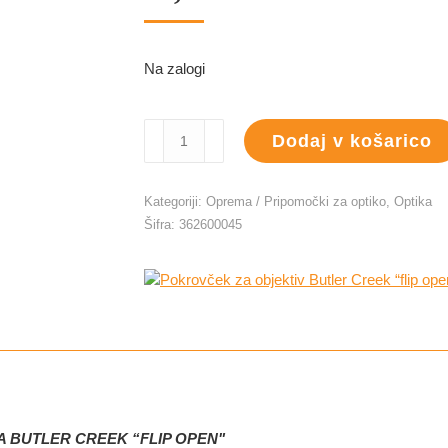
Na zalogi
Pokrovček
Dodaj v košarico
za
objektiv
Butler
Kategoriji:
Oprema / Pripomočki za optiko
,
Optika
Creek
Šifra:
362600045
"flip
open"
50,7mm
količina
 BUTLER CREEK “FLIP OPEN"