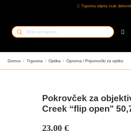
Trgovina odprta vsak delovnik
Iskanje
izdelkov
Tukaj ste:
Domov
Trgovina
Optika
Oprema / Pripomočki za optiko
Pokrovček za objekti
Creek “flip open" 5
23,00
€