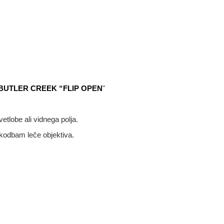
zmet BUTLER CREEK “FLIP OPEN
"
etlobe ali vidnega polja.
škodbam leče objektiva.