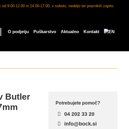
 od 9:00-12:00 in 14:00-17:00, v soboto, nedeljo ter praznikih zaprto.
|
O podjetju
Puškarstvo
Aktualno
Kontakt
v Butler
Potrebujete pomoč?
0,7mm
04 202 33 20
info@bock.si