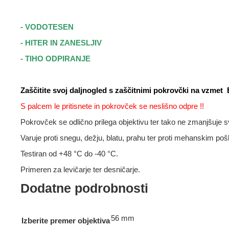
- VODOTESEN
- HITER IN ZANESLJIV
- TIHO ODPIRANJE
Zaščitite svoj daljnogled s zaščitnimi pokrovčki na v
S palcem le pritisnete in pokrovček se neslišno odpre !!
Pokrovček se odlično prilega objektivu ter tako ne zmanjšuje sv
Varuje proti snegu, dežju, blatu, prahu ter proti mehanskim po
Testiran
od +48 °C do -40 °C.
Primeren za levičarje ter desničarje.
Dodatne podrobnosti
56 mm
Izberite premer objektiva