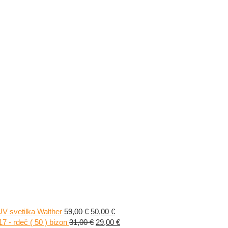
Izvirna
Trenutna
UV svetilka Walther
59,00
€
50,00
€
cena
Izvirna
cena
Trenutna
 - rdeč ( 50 ) bizon
31,00
€
29,00
€