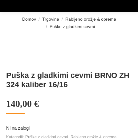
Tukaj ste:
Domov
Trgovina
Rabljeno orožje & oprema
Puške z gladkimi cevmi
Puška z gladkimi cevmi BRNO ZH
324 kaliber 16/16
140,00
€
Ni na zalogi
Kategoriji:
Puške z gladkimi cevmi
,
Rabljeno orožje & oprema