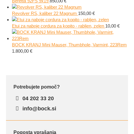
Beretta 92FS 9x19
850,00
€
Revolver RS, kaliber 22 Magnum
150,00
€
Etui za naboje cordura za kopito - rabljen, zelen
10,00
€
BOCK KRANJ Mini Mauser, Thumbhole, Varmint, 223Rem
1.800,00
€
Potrebujete pomoč?
04 202 33 20
info@bock.si
Pogosta vprašanja