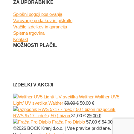
Facebook
Instagram
ZA UPORABNIKE
Splošni pogoji poslovanja
Varovanje podatkov in piškotki
Vračilo izdelkov in garancija
Spletna trgovina
Kontakt
MOŽNOSTI PLAČIL
IZDELKI V AKCIJI
Walther UV5
Izvirna
Trenutna
Light/ UV svetilka Walther
59,00
€
50,00
€
cena
cena
razpočnik
je
Izvirna
je:
Trenutna
RWS 9x17 - rdeč ( 50 ) bizon
31,00
€
29,00
€
bila:
cena
50,00 €.
cena
Izvirna
Trenutna
Frača Pro Diablo
57,00
€
54,00
€
59,00 €.
je
je:
cena
cena
©2026 BOCK Kranj d.o.o. | Vse pravice pridržane.