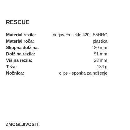
RESCUE
Material rezila
:
nerjaveče jeklo 420 - 55HRC
Material roča:
plastika
Skupna dolžina:
120 mm
Dolžina rezila:
91 mm
Višina rezila:
23 mm
Teža:
134 g
Nožnica:
clips - sponka za nošenje
ZMOGLJIVOSTI: