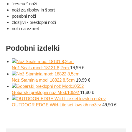
"rescue" noži
noži za ribolov in šport
posebni noži
zložljivi - preklopni noži
noži na vzmet
Podobni izdelki
Nož Seals mod: 18131 8,2cm
19,99
€
Nož Staminia mod: 18822 8,5cm
19,99
€
Gobarski preklopni nož Mod:10592
11,90
€
OUTDOOR EDGE Wild-Lite set lovskih nožev
49,90
€