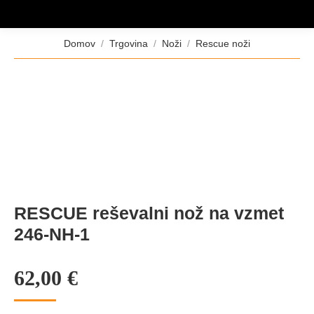
Tukaj ste:
Domov
Trgovina
Noži
Rescue noži
RESCUE reševalni nož na vzmet
246-NH-1
62,00
€