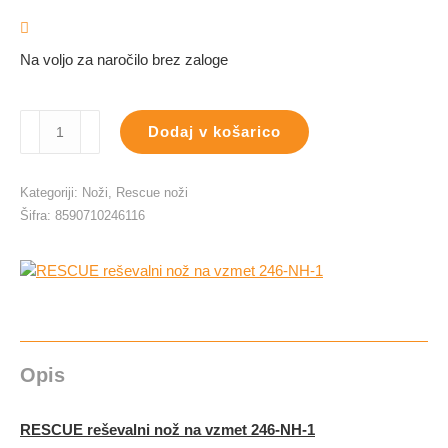
Na voljo za naročilo brez zaloge
RESCUE
Dodaj v košarico
reševalni
nož
na
Kategoriji:
Noži
,
Rescue noži
vzmet
Šifra:
8590710246116
246-
NH-
1
količina
Opis
RESCUE reševalni nož na vzmet 246-NH-1