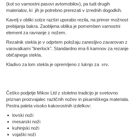
(kot so varnostni pasovi avtomobilov), pa tudi drugih
materialov, ki jih je potrebno prerezati v izrednih dogodkih.
Kavelj v obliki solze razširi uporabo rezila, na primer možnost
prebijanja bakra. Zaobljena oblika
je pomemben varnostni
element za ravnanje z nožem.
Rezalnik stekla je v odprtem položaju zanesljivo zavarovan z
varovalkami "linerlock".
Standardno ima 6 kamnov za rezanje
običajnega stekla.
Kladivo za lom stekla je opremljeno z luknjo za vrv.
Češko podjetje Mikov
Ltd z stoletno tradicijo je
svetovno
priznan proizvajalec
različnih
nožev in
pisarniškega materiala
.
Pestra paleta visoko kakovostnih izdelkov:
lovski noži
mesarski noži
kuhinjski noži
vojaški noži