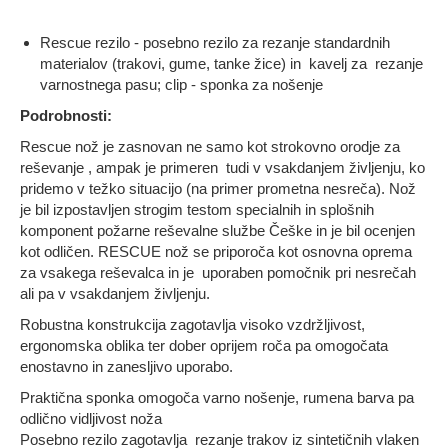
Rescue rezilo - posebno rezilo za rezanje standardnih
materialov (trakovi, gume, tanke žice) in kavelj za rezanje
varnostnega pasu;
clip - sponka za nošenje
Podrobnosti:
Rescue nož je zasnovan ne samo kot strokovno orodje za
reševanje , ampak je primeren tudi v vsakdanjem življenju, ko
pridemo v težko situacijo (na primer prometna nesreča).
Nož
je bil izpostavljen strogim testom specialnih in splošnih
komponent požarne reševalne službe Češke in je bil ocenjen
kot odličen.
RESCUE nož se priporoča kot osnovna oprema
za vsakega reševalca in je uporaben pomočnik pri nesrečah
ali pa v vsakdanjem življenju.
Robustna konstrukcija zagotavlja visoko vzdržljivost,
ergonomska oblika ter dober oprijem roča pa omogočata
enostavno in zanesljivo uporabo.
Praktična sponka omogoča varno nošenje, rumena barva pa
odlično vidljivost noža
Posebno rezilo zagotavlja rezanje trakov iz sintetičnih vlaken