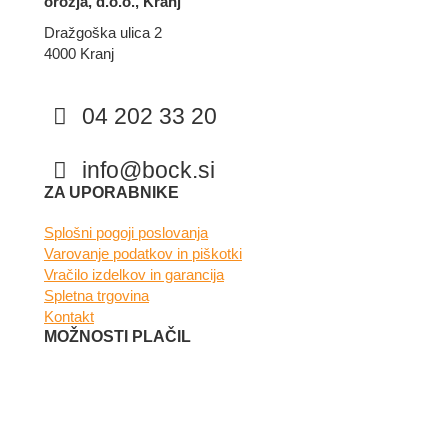
orožja, d.o.o., Kranj
Dražgoška ulica 2
4000 Kranj
04 202 33 20
info@bock.si
Facebook
Instagram
ZA UPORABNIKE
Splošni pogoji poslovanja
Varovanje podatkov in piškotki
Vračilo izdelkov in garancija
Spletna trgovina
Kontakt
MOŽNOSTI PLAČIL