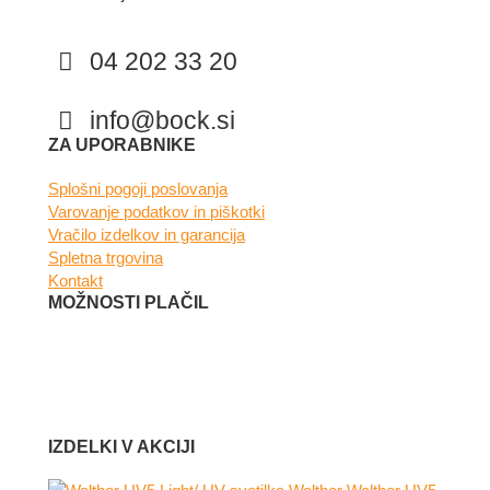
04 202 33 20
info@bock.si
Facebook
Instagram
ZA UPORABNIKE
Splošni pogoji poslovanja
Varovanje podatkov in piškotki
Vračilo izdelkov in garancija
Spletna trgovina
Kontakt
MOŽNOSTI PLAČIL
IZDELKI V AKCIJI