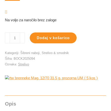
Na voljo za naročilo brez zaloge
rtw
Dodaj v košarico
brenneke
Mag.
12/70
Kategoriji:
Šibreni naboji
,
Strelivo & smodnik
31,5
Šifra:
BOCK2025094
g,
Oznaka:
Strelivo
prozorna
UM
(
5
kos
)
količina
Opis