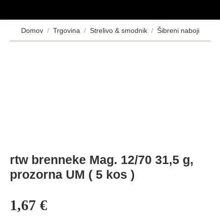
Tukaj ste:
Domov
Trgovina
Strelivo & smodnik
Šibreni naboji
rtw brenneke Mag. 12/70 31,5 g,
prozorna UM ( 5 kos )
1,67
€