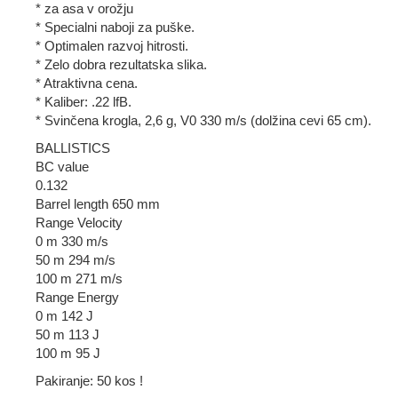
* za asa v orožju
* Specialni naboji za puške.
* Optimalen razvoj hitrosti.
* Zelo dobra rezultatska slika.
* Atraktivna cena.
* Kaliber: .22 lfB.
* Svinčena krogla, 2,6 g, V0 330 m/s (dolžina cevi 65 cm).
BALLISTICS
BC value
0.132
Barrel length 650 mm
Range Velocity
0 m 330 m/s
50 m 294 m/s
100 m 271 m/s
Range Energy
0 m 142 J
50 m 113 J
100 m 95 J
Pakiranje: 50 kos !