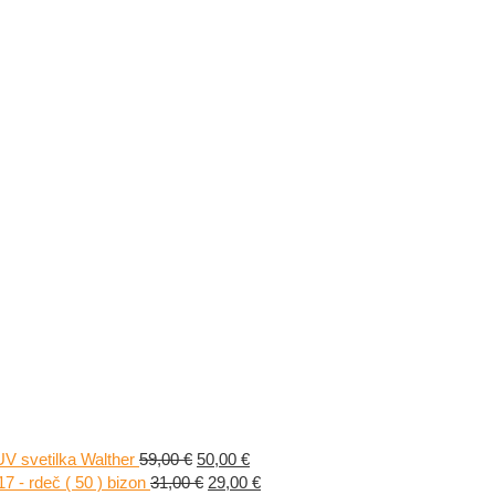
Izvirna
Trenutna
UV svetilka Walther
59,00
€
50,00
€
cena
Izvirna
cena
Trenutna
 - rdeč ( 50 ) bizon
31,00
€
29,00
€