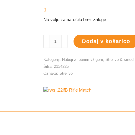
Na voljo za naročilo brez zaloge
rws
Dodaj v košarico
.22lfB
Rifle
Match
Kategoriji:
Naboji z robnim vžigom
,
Strelivo & smodn
količina
Šifra:
2134225
Oznaka:
Strelivo