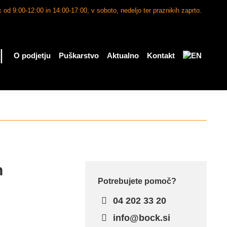
 od 9:00-12:00 in 14:00-17:00, v soboto, nedeljo ter praznikih zaprto.
|
O podjetju
Puškarstvo
Aktualno
Kontakt
h
Potrebujete pomoč?
04 202 33 20
info@bock.si