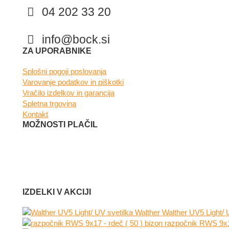
04 202 33 20
info@bock.si
Facebook
Instagram
ZA UPORABNIKE
Splošni pogoji poslovanja
Varovanje podatkov in piškotki
Vračilo izdelkov in garancija
Spletna trgovina
Kontakt
MOŽNOSTI PLAČIL
IZDELKI V AKCIJI
Walther UV5 Light/ 
razpočnik RWS 9x17