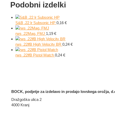
Podobni izdelki
S&B .22 lr Subsonic HP
0,16
€
rws .22Mag. FMJ
1,19
€
rws .22lfB High Velocity BR
0,24
€
rws .22lfB Pistol Match
0,24
€
BOCK, podjetje za izdelavo in prodajo lovskega orožja, d.o
Dražgoška ulica 2
4000 Kranj