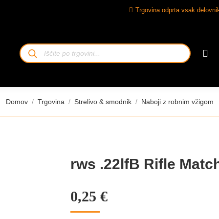
Trgovina odprta vsak delovnik
Iskanje
izdelkov
Tukaj ste:
Domov
Trgovina
Strelivo & smodnik
Naboji z robnim vžigom
rws .22lfB Rifle Matc
0,25
€