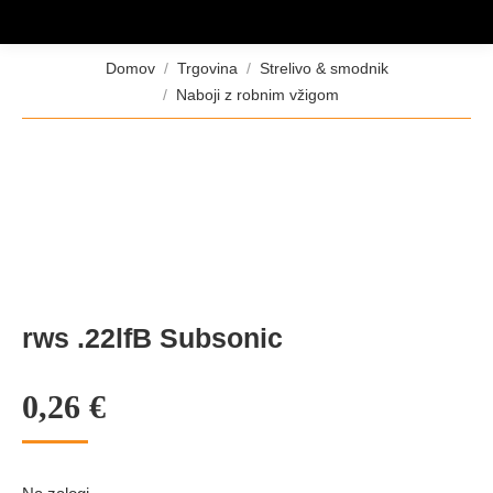
Tukaj ste:
Domov
Trgovina
Strelivo & smodnik
Naboji z robnim vžigom
rws .22lfB Subsonic
0,26
€