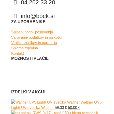
04 202 33 20
info@bock.si
Facebook
Instagram
ZA UPORABNIKE
Splošni pogoji poslovanja
Varovanje podatkov in piškotki
Vračilo izdelkov in garancija
Spletna trgovina
Kontakt
MOŽNOSTI PLAČIL
IZDELKI V AKCIJI
Walther UV5
Izvirna
Trenutna
Light/ UV svetilka Walther
59,00
€
50,00
€
cena
cena
razpočnik