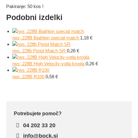
Pakiranje: 50 kos !
Podobni izdelki
rws .22lfB Biathlon special match
1,18
€
rws. 22lfb Pistol Match SR
0,26
€
rws .22lfB High Velocity-votla krogla
0,26
€
rws .22lfB R100
0,58
€
Potrebujete pomoč?
04 202 33 20
info@bock.si