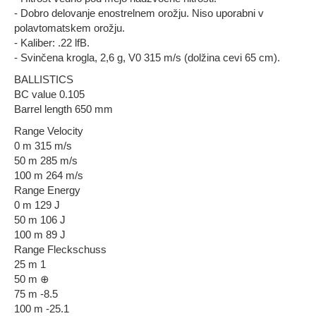
- Dobro delovanje enostrelnem orožju. Niso uporabni v
polavtomatskem orožju.
- Kaliber: .22 lfB.
- Svinčena krogla, 2,6 g, V0 315 m/s (dolžina cevi 65 cm).
BALLISTICS
BC value 0.105
Barrel length 650 mm
Range Velocity
0 m 315 m/s
50 m 285 m/s
100 m 264 m/s
Range Energy
0 m 129 J
50 m 106 J
100 m 89 J
Range Fleckschuss
25 m 1
50 m ⊕
75 m -8.5
100 m -25.1