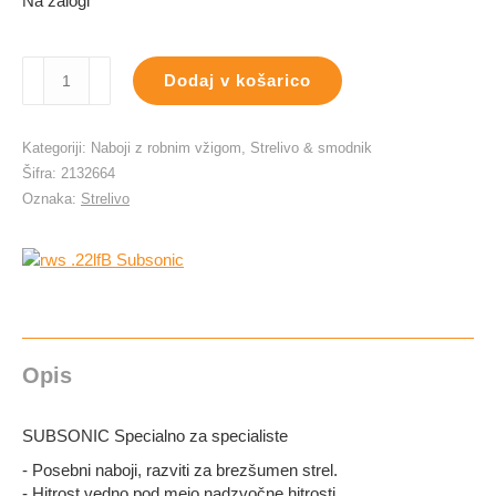
Na zalogi
rws
Dodaj v košarico
.22lfB
Subsonic
količina
Kategoriji:
Naboji z robnim vžigom
,
Strelivo & smodnik
Šifra:
2132664
Oznaka:
Strelivo
Opis
SUBSONIC Specialno za specialiste
- Posebni naboji, razviti za brezšumen strel.
- Hitrost vedno pod mejo nadzvočne hitrosti.