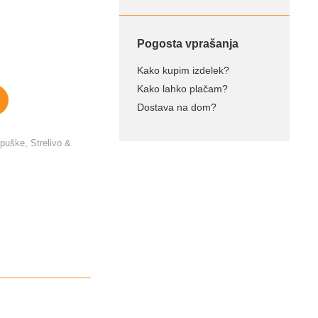
Pogosta vprašanja
Kako kupim izdelek?
Kako lahko plačam?
Dostava na dom?
 puške
,
Strelivo &