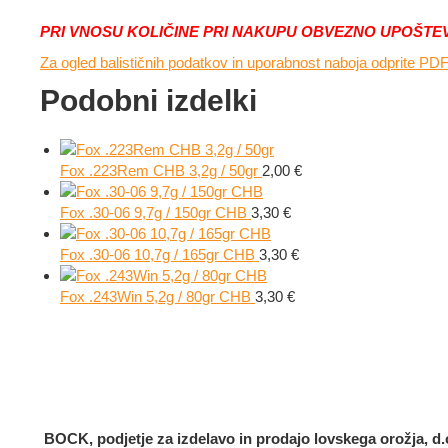
PRI VNOSU KOLIČINE PRI NAKUPU OBVEZNO UPOŠTEVAJ
Za ogled balističnih podatkov in uporabnost naboja odprite P
Podobni izdelki
Fox .223Rem CHB 3,2g / 50gr
2,00
€
Fox .30-06 9,7g / 150gr CHB
3,30
€
Fox .30-06 10,7g / 165gr CHB
3,30
€
Fox .243Win 5,2g / 80gr CHB
3,30
€
BOCK, podjetje za izdelavo in prodajo lovskega orožja, d.o