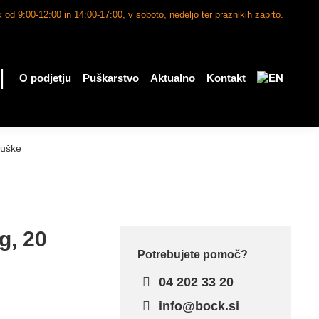
 od 9:00-12:00 in 14:00-17:00, v soboto, nedeljo ter praznikih zaprto.
|
O podjetju
Puškarstvo
Aktualno
Kontakt
puške
g, 20
Potrebujete pomoč?
04 202 33 20
info@bock.si