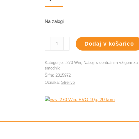
Na zalogi
rws
Dodaj v košarico
.270
Win.
EVO
Kategorije:
.270 Win
,
Naboji s centralnim vžigom za
10g,
smodnik
20
Šifra:
2315972
kom
Oznaka:
Strelivo
količina