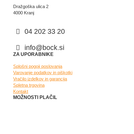
Dražgoška ulica 2
4000 Kranj
04 202 33 20
info@bock.si
Facebook
Instagram
ZA UPORABNIKE
Splošni pogoji poslovanja
Varovanje podatkov in piškotki
Vračilo izdelkov in garancija
Spletna trgovina
Kontakt
MOŽNOSTI PLAČIL