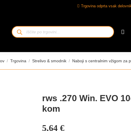
Trgovina odprta vsak delovnik
Iskanje
izdelkov
j ste:
ov
Trgovina
Strelivo & smodnik
Naboji s centralnim vžigom za 
rws .270 Win. EVO 10
kom
5,64
€