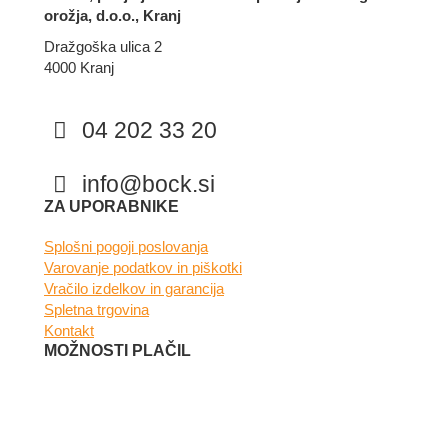
orožja, d.o.o., Kranj
Dražgoška ulica 2
4000 Kranj
04 202 33 20
info@bock.si
Facebook
Instagram
ZA UPORABNIKE
Splošni pogoji poslovanja
Varovanje podatkov in piškotki
Vračilo izdelkov in garancija
Spletna trgovina
Kontakt
MOŽNOSTI PLAČIL