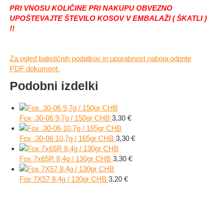
PRI VNOSU KOLIČINE PRI NAKUPU OBVEZNO
UPOŠTEVAJTE ŠTEVILO KOSOV V EMBALAŽI ( ŠKATLI )
!!
Za ogled balističnih podatkov in uporabnost naboja odprite
PDF dokument.
Podobni izdelki
Fox .30-06 9,7g / 150gr CHB
3,30
€
Fox .30-06 10,7g / 165gr CHB
3,30
€
Fox 7x65R 8,4g / 130gr CHB
3,30
€
Fox 7X57 8,4g / 130gr CHB
3,20
€