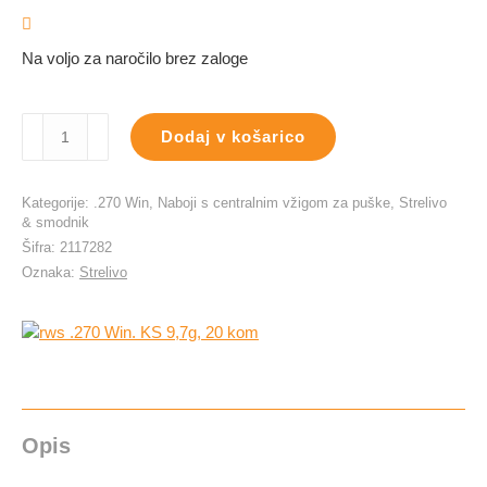
Na voljo za naročilo brez zaloge
rws
Dodaj v košarico
.270
Win.
KS
Kategorije:
.270 Win
,
Naboji s centralnim vžigom za puške
,
Strelivo
9,7g,
& smodnik
20
Šifra:
2117282
kom
Oznaka:
Strelivo
količina
Opis