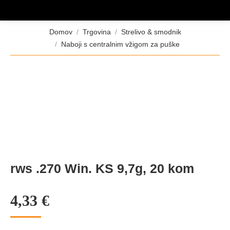
Tukaj ste:
Domov
Trgovina
Strelivo & smodnik
Naboji s centralnim vžigom za puške
rws .270 Win. KS 9,7g, 20 kom
4,33
€