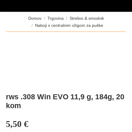
Tukaj ste:
Domov
Trgovina
Strelivo & smodnik
Naboji s centralnim vžigom za puške
rws .308 Win EVO 11,9 g, 184g, 20
kom
5,50
€