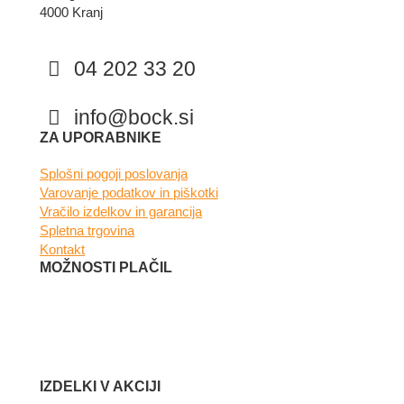
4000 Kranj
04 202 33 20
info@bock.si
Facebook
Instagram
ZA UPORABNIKE
Splošni pogoji poslovanja
Varovanje podatkov in piškotki
Vračilo izdelkov in garancija
Spletna trgovina
Kontakt
MOŽNOSTI PLAČIL
IZDELKI V AKCIJI