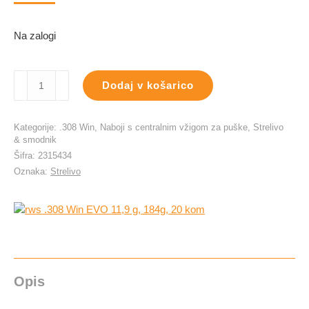
Na zalogi
rws
Dodaj v košarico
.308
Win
EVO
Kategorije:
.308 Win
,
Naboji s centralnim vžigom za puške
,
Strelivo
11,9
& smodnik
g,
Šifra:
2315434
184g,
Oznaka:
Strelivo
20
kom
količina
Opis