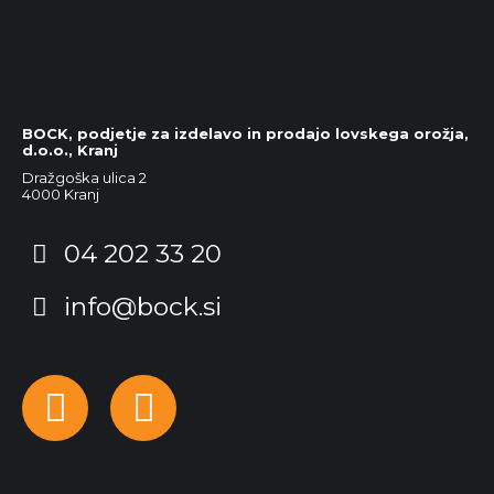
BOCK, podjetje za izdelavo in prodajo lovskega orožja,
d.o.o., Kranj
Dražgoška ulica 2
4000 Kranj
04 202 33 20
info@bock.si
Facebook
Instagram