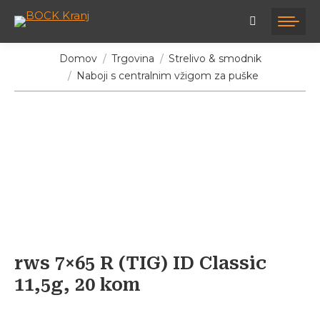
Tukaj ste:
Domov
Trgovina
Strelivo & smodnik
Naboji s centralnim vžigom za puške
rws 7×65 R (TIG) ID Classic
11,5g, 20 kom