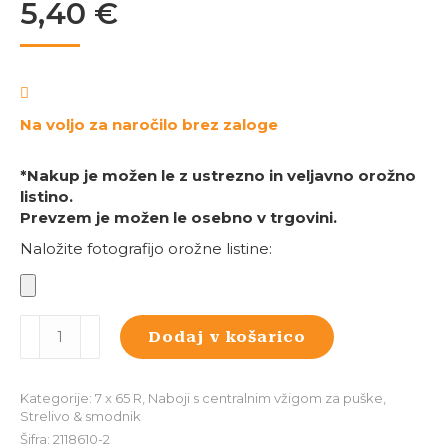
5,40
€
Na voljo za naročilo brez zaloge
*Nakup je možen le z ustrezno in veljavno orožno
listino.
Prevzem je možen le osebno v trgovini.
Naložite fotografijo orožne listine:
rws
Dodaj v košarico
7x65
R
(TIG)
Kategorije:
7 x 65 R
,
Naboji s centralnim vžigom za puške
,
ID
Strelivo & smodnik
Classic
Šifra:
2118610-2