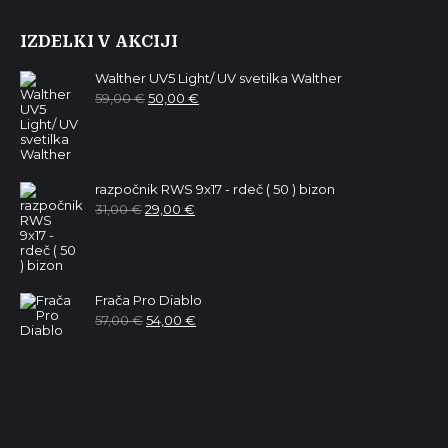
IZDELKI V AKCIJI
Walther UV5 Light/ UV svetilka Walther
Izvirna
Trenutna
59,00
€
50,00
€
cena
cena
je
je:
bila:
50,00 €.
59,00 €.
razpočnik RWS 9x17 - rdeč ( 50 ) bizon
Izvirna
Trenutna
31,00
€
29,00
€
cena
cena
je
je:
bila:
29,00 €.
31,00 €.
Frača Pro Diablo
Izvirna
Trenutna
57,00
€
54,00
€
cena
cena
je
je:
bila:
54,00 €.
57,00 €.