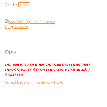
11,5g,
Oznaka:
20
Strelivo
kom
količina
Opis
PRI VNOSU KOLIČINE PRI NAKUPU OBVEZNO
UPOŠTEVAJTE ŠTEVILO KOSOV V EMBALAŽI (
ŠKATLI ) !!
Ogled balističnih podatkov PDF.