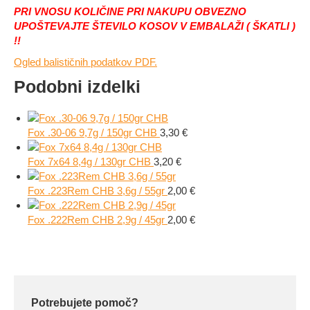
PRI VNOSU KOLIČINE PRI NAKUPU OBVEZNO
UPOŠTEVAJTE ŠTEVILO KOSOV V EMBALAŽI ( ŠKATLI )
!!
Ogled balističnih podatkov PDF.
Podobni izdelki
Fox .30-06 9,7g / 150gr CHB
3,30
€
Fox 7x64 8,4g / 130gr CHB
3,20
€
Fox .223Rem CHB 3,6g / 55gr
2,00
€
Fox .222Rem CHB 2,9g / 45gr
2,00
€
Potrebujete pomoč?