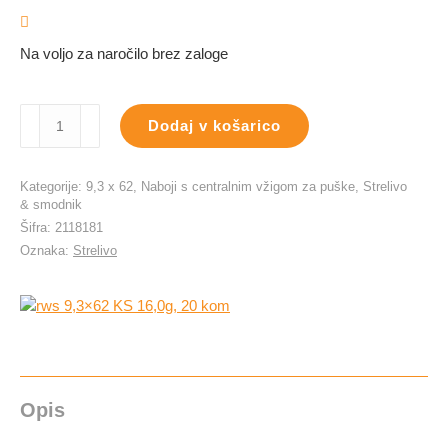
je
je:
bila:
3,30 €.
Na voljo za naročilo brez zaloge
3,94 €.
rws
Dodaj v košarico
9,3x62
KS
16,0g,
Kategorije:
9,3 x 62
,
Naboji s centralnim vžigom za puške
,
Strelivo
20
& smodnik
kom
Šifra:
2118181
količina
Oznaka:
Strelivo
Opis