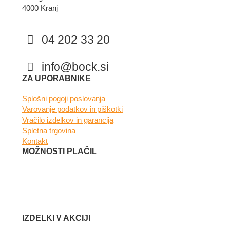
4000 Kranj
04 202 33 20
info@bock.si
Facebook
Instagram
ZA UPORABNIKE
Splošni pogoji poslovanja
Varovanje podatkov in piškotki
Vračilo izdelkov in garancija
Spletna trgovina
Kontakt
MOŽNOSTI PLAČIL
IZDELKI V AKCIJI