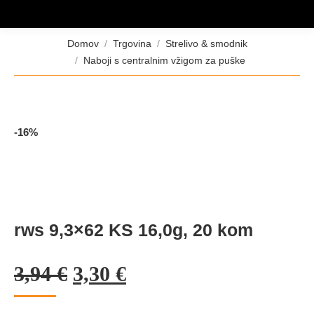
Tukaj ste:
Domov
Trgovina
Strelivo & smodnik
Naboji s centralnim vžigom za puške
-16%
rws 9,3×62 KS 16,0g, 20 kom
Izvirna
Trenutna
3,94
€
3,30
€
cena
cena