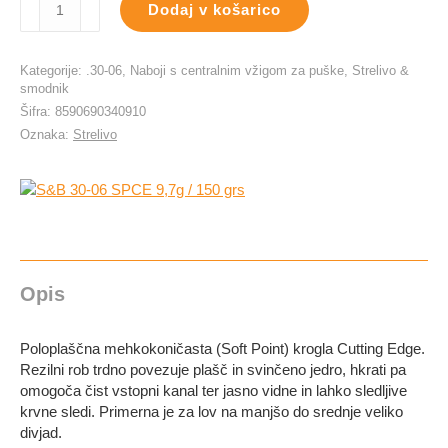
Dodaj v košarico
30-
06
SPCE
Kategorije:
.30-06
,
Naboji s centralnim vžigom za puške
,
Strelivo &
9,7g
smodnik
/
Šifra:
8590690340910
150
Oznaka:
Strelivo
grs
količina
Opis
Poloplaščna mehkokoničasta (Soft Point) krogla Cutting Edge.
Rezilni rob trdno povezuje plašč in svinčeno jedro, hkrati pa
omogoča čist vstopni kanal ter jasno vidne in lahko sledljive
krvne sledi. Primerna je za lov na manjšo do srednje veliko
divjad.