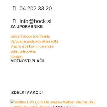
04 202 33 20
info@bock.si
Facebook
Instagram
ZA UPORABNIKE
Splošni pogoji poslovanja
Varovanje podatkov in piškotki
Vračilo izdelkov in garancija
Spletna trgovina
Kontakt
MOŽNOSTI PLAČIL
IZDELKI V AKCIJI
Walther UV5
Izvirna
Trenutna