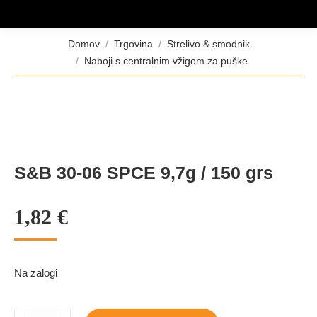
Tukaj ste:
Domov
Trgovina
Strelivo & smodnik
Naboji s centralnim vžigom za puške
S&B 30-06 SPCE 9,7g / 150 grs
1,82
€
Na zalogi
S&B