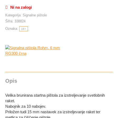
Ni na zalogi
Kategorija:
Signalne pištole
Šifra:
338824
Oznaka:
18+
Opis
Velika brunirana startna pištola za izstreljevanje svetlobnih
raket.
Nabojnik za 10 nabojev.
Priložen tudi 15 mm nastavek za izstreljevanje raket ter
metlica za čiščenje pištole.