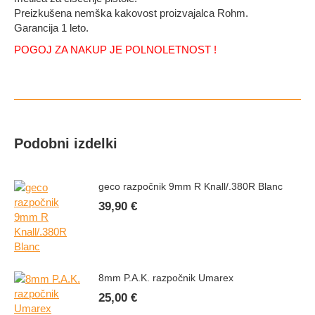
Preizkušena nemška kakovost proizvajalca Rohm.
Garancija 1 leto.
POGOJ ZA NAKUP JE POLNOLETNOST !
Podobni izdelki
geco razpočnik 9mm R Knall/.380R Blanc
39,90
€
8mm P.A.K. razpočnik Umarex
25,00
€