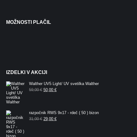
MOŽNOSTI PLAČIL
IZDELKI V AKCIJI
Walther UV5 Light/ UV svetilka Walther
Izvirna
Trenutna
59,00
€
50,00
€
cena
cena
je
je:
bila:
50,00 €.
59,00 €.
razpočnik RWS 9x17 - rdeč ( 50 ) bizon
Izvirna
Trenutna
31,00
€
29,00
€
cena
cena
je
je:
bila:
29,00 €.
31,00 €.