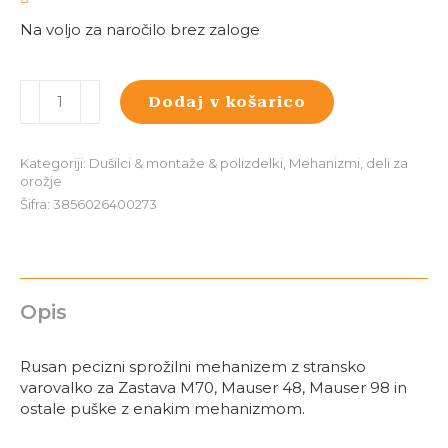
Na voljo za naročilo brez zaloge
Sprožilni
Dodaj v košarico
mehanizem
Rusan
za
Kategoriji:
Dušilci & montaže & polizdelki
,
Mehanizmi, deli za
Zastava
orožje
M70,
Šifra:
3856026400273
Mauser
48,
Mauser
98
količina
Opis
Rusan pecizni sprožilni mehanizem z stransko
varovalko za Zastava M70, Mauser 48, Mauser 98 in
ostale puške z enakim mehanizmom.