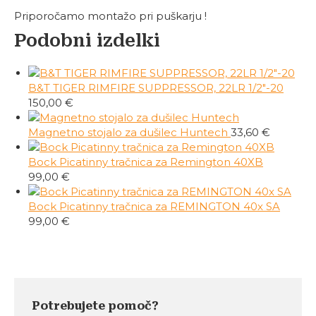
Priporočamo montažo pri puškarju !
Podobni izdelki
B&T TIGER RIMFIRE SUPPRESSOR, 22LR 1/2"-20
150,00
€
Magnetno stojalo za dušilec Huntech
33,60
€
Bock Picatinny tračnica za Remington 40XB
99,00
€
Bock Picatinny tračnica za REMINGTON 40x SA
99,00
€
Potrebujete pomoč?