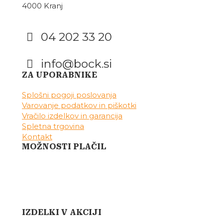
4000 Kranj
04 202 33 20
info@bock.si
Facebook
Instagram
ZA UPORABNIKE
Splošni pogoji poslovanja
Varovanje podatkov in piškotki
Vračilo izdelkov in garancija
Spletna trgovina
Kontakt
MOŽNOSTI PLAČIL
IZDELKI V AKCIJI