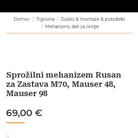
Tukaj ste:
Domov
Trgovina
Dušilci & montaže & polizdelki
Mehanizmi, deli za orožje
Sprožilni mehanizem Rusan
za Zastava M70, Mauser 48,
Mauser 98
69,00
€