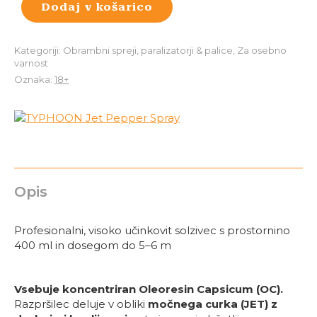
Dodaj v košarico
Kategoriji:
Obrambni spreji, paralizatorji & palice
,
Za osebno
varnost
Oznaka:
18+
Opis
Profesionalni, visoko učinkovit solzivec s prostornino
400 ml in dosegom do 5–6 m
Vsebuje koncentriran Oleoresin Capsicum (OC).
Razpršilec deluje v obliki
močnega curka (JET) z