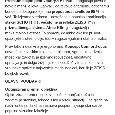
Premium daljnogledi Victory® HT
vam omogočajo povsem
novo dimenzijo lova. Zahvaljujoč revolucionarnemu optičnemu
konceptu dosegajo izjemno
prepustnost svetlobe 95 % in
več
. Ta izjemna vrednost – dosežena s popolno kombinacijo
stekel SCHOTT HT
,
večslojne prevleke ZEISS T*
in
prizmatičnega sistema Abbe-König
– zagotavlja
maksimalno svetlost. To pomeni, da lahko okolico pri lovu
opazujete bistveno dlje, tudi v najpoznejših minutah somraka.
Prav tako inovativna je ergonomija.
Koncept ComfortFocus
navdušuje z velikim fokusnim kolesom, vgrajenim v dvojni
most, kar zagotavlja izjemno robustnost, enostavno
upravljanje in dolgo življenjsko dobo. Doživite absolutni vrh
vrhunske optike z najsvetlejšimi daljnogledi, kar jih je ZEISS
kdajkoli razvil.
GLAVNI POUDARKI:
Optimiziran premer objektiva
Optimiziran premer objektivne leče zmanjšuje težo in
zagotavlja stabilno, tekočo sliko v vsaki situaciji – ne glede na
način držanja. Takšna zasnova podpira najvišje standarde
popolne vizualne izkušnje.