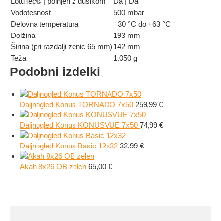
LotuTec® | polnjen z dušikom
Da | Da
Vodotesnost
500 mbar
Delovna temperatura
−30 °C do +63 °C
Dolžina
193 mm
Širina (pri razdalji zenic 65 mm)
142 mm
Teža
1.050 g
Podobni izdelki
Daljnogled Konus TORNADO 7x50
259,99
€
Daljnogled Konus KONUSVUE 7x50
74,99
€
Daljnogled Konus Basic 12x32
32,99
€
Akah 8x26 OB zelen
65,00
€