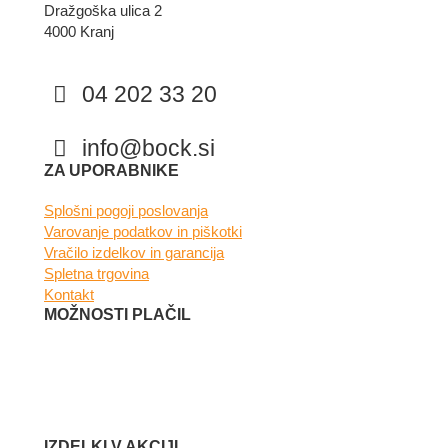
Dražgoška ulica 2
4000 Kranj
04 202 33 20
info@bock.si
Facebook
Instagram
ZA UPORABNIKE
Splošni pogoji poslovanja
Varovanje podatkov in piškotki
Vračilo izdelkov in garancija
Spletna trgovina
Kontakt
MOŽNOSTI PLAČIL
IZDELKI V AKCIJI