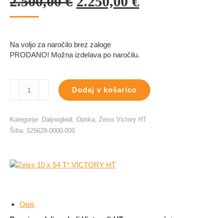
Izvirna
Trenutna
2.500,00
€
2.250,00
€
cena
cena
je
je:
Na voljo za naročilo brez zaloge
bila:
2.250,00 €.
PRODANO! Možna izdelava po naročilu.
2.500,00 €.
Zeiss
Dodaj v košarico
10
x
54
Kategorije:
Daljnogledi
,
Optika
,
Zeiss Victory HT
T*
Šifra:
525629-0000-000
VICTORY
HT
količina
Opis