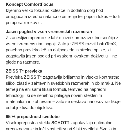
Koncept ComfortFocus
Izjemno veliko fokusno kolesce in dodatno dolg hod
omogočata izredno natančno ostrenje ter popoln fokus – tudi
pri uporabi rokavic.
Jasen pogled v vseh vremenskih razmerah
Z zanesljivo opremo se lahko lovci samozavestno soočijo z
vsemi vremenskimi pogoji. Zato je ZEISS razvil
LotuTec®
,
posebno prevleko leč za daljnoglede in strelne optike, ki
zagotavlja jasen pogled pri vsakem lovskem doživetju – ne
glede na razmere.
ZEISS T* prevleka
Prevleka
ZEISS T*
zagotavlja briljantno in visoko kontrastno
sliko, zlasti v zahtevnih svetlobnih razmerah in ob mraku. Ne
temelji na eni sami fiksni formuli, temveč na napredni
tehnologiji, ki se nenehno prilagaja novim steklenim
materialom in zahtevam – zato se sestava nanosov razlikuje
od objektiva do objektiva.
95 % prepustnost svetlobe
Visokoprepustna stekla
SCHOTT
zagotavljajo optimalno
prepoznavanje in ločljivost ciljev pri šibki svetlobi. Svetla in