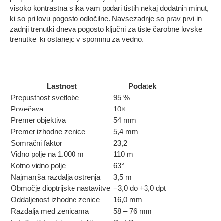
visoko kontrastna slika vam podari tistih nekaj dodatnih minut,
ki so pri lovu pogosto odločilne. Navsezadnje so prav prvi in
zadnji trenutki dneva pogosto ključni za tiste čarobne lovske
trenutke, ki ostanejo v spominu za vedno.
Lastnost
Podatek
Prepustnost svetlobe
95 %
Povečava
10×
Premer objektiva
54 mm
Premer izhodne zenice
5,4 mm
Somračni faktor
23,2
Vidno polje na 1.000 m
110 m
Kotno vidno polje
63°
Najmanjša razdalja ostrenja
3,5 m
Območje dioptrijske nastavitve
−3,0 do +3,0 dpt
Oddaljenost izhodne zenice
16,0 mm
Razdalja med zenicama
58 – 76 mm