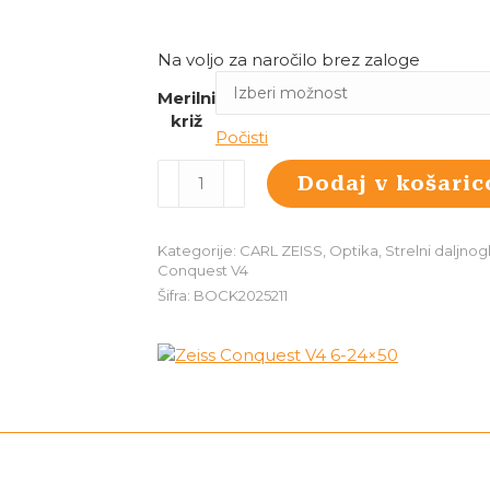
Na voljo za naročilo brez zaloge
Merilni
križ
Počisti
Zeiss
Dodaj v košaric
Conquest
V4
6-
Kategorije:
CARL ZEISS
,
Optika
,
Strelni daljnog
24x50
Conquest V4
količina
Šifra:
BOCK2025211