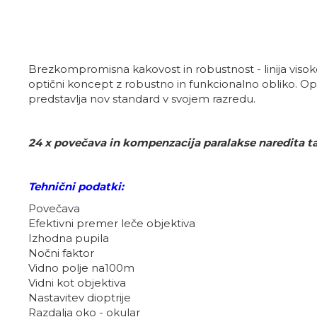
Brezkompromisna kakovost in robustnost - linija visok
optični koncept z robustno in funkcionalno obliko. O
predstavlja nov standard v svojem razredu.
24 x povečava in kompenzacija paralakse naredita ta 
Tehnični podatki:
Povečava
Efektivni premer leče objektiva
Izhodna pupila
Nočni faktor
Vidno polje na100m
Vidni kot objektiva
Nastavitev dioptrije
Razdalja oko - okular