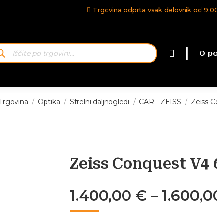
Trgovina odprta vsak delovnik od 9:00-
kanje
|
O po
delkov
Trgovina
Optika
Strelni daljnogledi
CARL ZEISS
Zeiss C
Zeiss Conquest V4 
1.400,00
€
–
1.600,