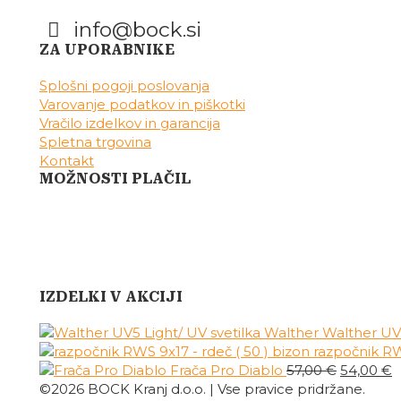
info@bock.si
Facebook
Instagram
ZA UPORABNIKE
Splošni pogoji poslovanja
Varovanje podatkov in piškotki
Vračilo izdelkov in garancija
Spletna trgovina
Kontakt
MOŽNOSTI PLAČIL
IZDELKI V AKCIJI
Walther UV5
razpočnik RWS
Izvirna
T
Frača Pro Diablo
57,00
€
54,00
€
cena
c
©2026 BOCK Kranj d.o.o. | Vse pravice pridržane.