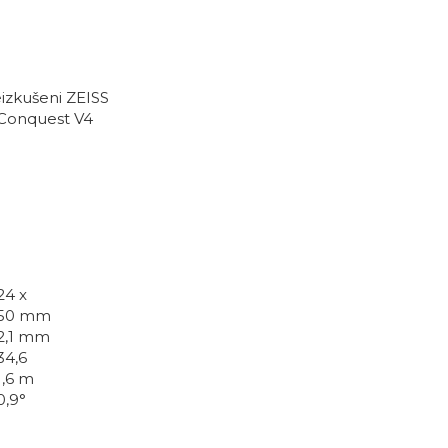
eizkušeni ZEISS
s Conquest V4
24 x
50 mm
2,1 mm
34,6
1,6 m
0,9°