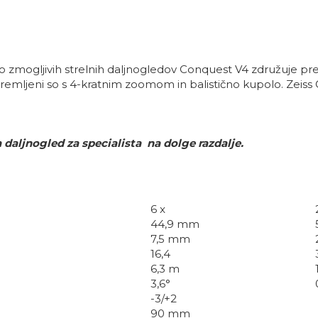
o zmogljivih strelnih daljnogledov Conquest V4 združuje pr
premljeni so s 4-kratnim zoomom in balistično kupolo. Zeis
daljnogled za specialista na dolge razdalje.
6 x
44,9 mm
7,5 mm
16,4
6,3 m
3,6°
-3/+2
90 mm