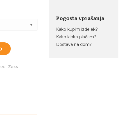
od
1.400,00 €
Pogosta vprašanja
do
Kako kupim izdelek?
1.600,00 €
Kako lahko plačam?
Dostava na dom?
o
ledi
,
Zeiss