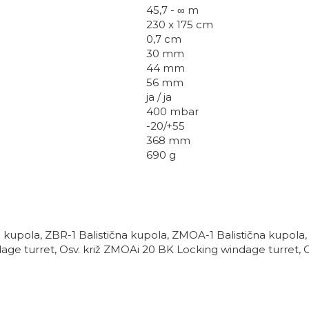
45,7 - ∞ m
230 x 175 cm
0,7 cm
30 mm
44 mm
56 mm
ja / ja
400 mbar
-20/+55
368 mm
690 g
 kupola, ZBR-1 Balistična kupola, ZMOA-1 Balistična kupola, 
ndage turret, Osv. križ ZMOAi 20 BK Locking windage turret, 