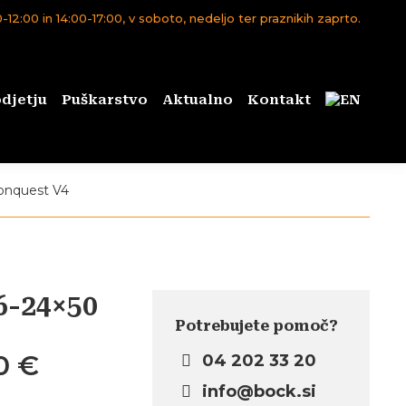
12:00 in 14:00-17:00, v soboto, nedeljo ter praznikih zaprto.
djetju
Puškarstvo
Aktualno
Kontakt
onquest V4
6-24×50
Potrebujete pomoč?
Cenovni
00
€
04 202 33 20
razpon:
info@bock.si