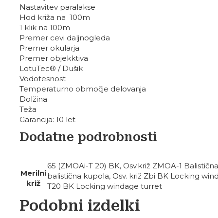
Nastavitev paralakse
Hod križa na 100m
1 klik na 100m
Premer cevi daljnogleda
Premer okularja
Premer objekktiva
LotuTec® / Dušik
Vodotesnost
Temperaturno območje delovanja
Dolžina
Teža
Garancija: 10 let
Dodatne podrobnosti
65 (ZMOAi-T 20) BK, Osv.križ ZMOA-1 Balistična
Merilni
balistična kupola, Osv. križ Zbi BK Locking wi
križ
T20 BK Locking windage turret
Podobni izdelki