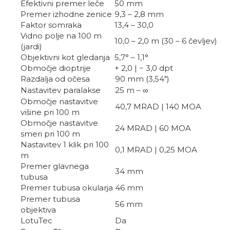
Efektivni premer leče
50 mm
Premer izhodne zenice
9,3 – 2,8 mm
Faktor somraka
13,4 – 30,0
Vidno polje na 100 m
10,0 – 2,0 m (30 – 6 čevljev)
(jardi)
Objektivni kot gledanja
5,7° – 1,1°
Območje dioptrije
+ 2,0 | − 3,0 dpt
Razdalja od očesa
90 mm (3,54″)
Nastavitev paralakse
25 m – ∞
Območje nastavitve
40,7 MRAD | 140 MOA
višine pri 100 m
Območje nastavitve
24 MRAD | 60 MOA
smeri pri 100 m
Nastavitev 1 klik pri 100
0,1 MRAD | 0,25 MOA
m
Premer glavnega
34 mm
tubusa
Premer tubusa okularja
46 mm
Premer tubusa
56 mm
objektiva
LotuTec
Da