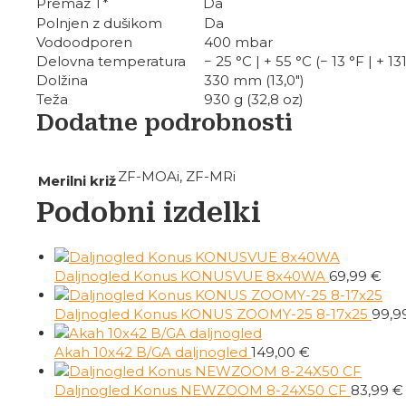
Premaz T*
Da
Polnjen z dušikom
Da
Vodoodporen
400 mbar
Delovna temperatura
− 25 °C | + 55 °C (− 13 °F | + 13
Dolžina
330 mm (13,0″)
Teža
930 g (32,8 oz)
Dodatne podrobnosti
ZF-MOAi, ZF-MRi
Merilni križ
Podobni izdelki
Daljnogled Konus KONUSVUE 8x40WA
69,99
€
Daljnogled Konus KONUS ZOOMY-25 8-17x25
99,9
Akah 10x42 B/GA daljnogled
149,00
€
Daljnogled Konus NEWZOOM 8-24X50 CF
83,99
€