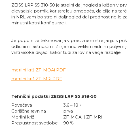
ZEISS LRP S5 318-50 je strelni daljnogled s križen v pr
elevacijski pomik, kar strelcu omogoča, da cilja na tar
in NRL vam bo strelni daljnogled dal prednost ne le z
minutni kotni konfiguraciji.
Je popoln za tekmovanja v preciznem streljanju s pušk
odličnimi lastnostmi. Z izjemno velikim vidnim poljem j
vrsti visoke divjadi kakor tudi za lov na večje razdalje.
merilni križ ZF-MOAi PDF
merilni križ ZF-MRi PDF
Tehnični podatki ZEISS LRP S5 318-50
Povečava
3,6 – 18 ×
Goriščna ravnina
prva
Merilni križ
ZF-MOAi | ZF-MRi
Prepustnost svetlobe
90 %