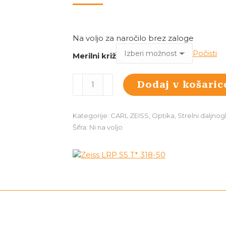
cena
je
bila:
Na voljo za naročilo brez zaloge
Počisti
Merilni križ
4.000,00
Zeiss
Dodaj v košaric
LRP
S5
T*
Kategorije:
CARL ZEISS
,
Optika
,
Strelni daljnog
318-
Šifra:
Ni na voljo
50
količina