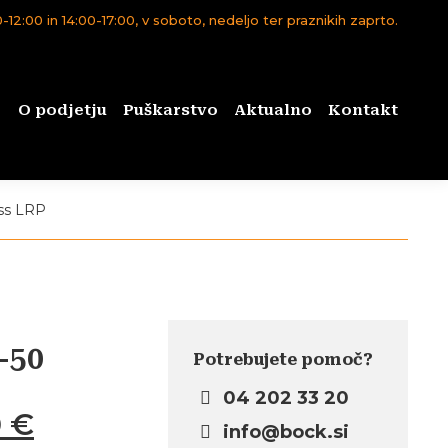
12:00 in 14:00-17:00, v soboto, nedeljo ter praznikih zaprto.
O podjetju
Puškarstvo
Aktualno
Kontakt
ss LRP
-50
Potrebujete pomoč?
04 202 33 20
Trenutna
0
€
info@bock.si