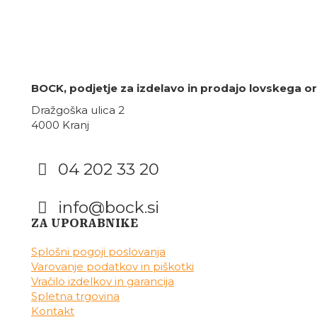
BOCK, podjetje za izdelavo in prodajo lovskega oro
Dražgoška ulica 2
4000 Kranj
04 202 33 20
info@bock.si
Facebook
Instagram
ZA UPORABNIKE
Splošni pogoji poslovanja
Varovanje podatkov in piškotki
Vračilo izdelkov in garancija
Spletna trgovina
Kontakt