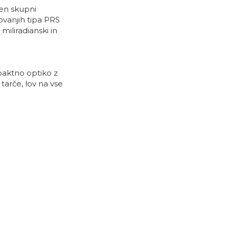
men skupni
ovanjih tipa PRS
iliradianski in
paktno optiko z
tarče, lov na vse