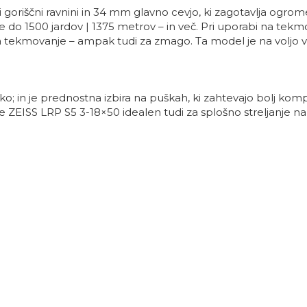
vi goriščni ravnini in 34 mm glavno cevjo, ki zagotavlja ogro
če do 1500 jardov | 1375 metrov – in več. Pri uporabi na tekm
a tekmovanje – ampak tudi za zmago. Ta model je na voljo v m
o; in je prednostna izbira na puškah, ki zahtevajo bolj kom
e ZEISS LRP S5 3-18×50 idealen tudi za splošno streljanje na 