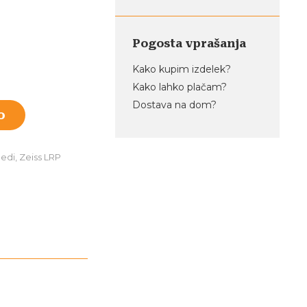
cena
je:
Pogosta vprašanja
3.800,00 €.
Kako kupim izdelek?
 €.
Kako lahko plačam?
Dostava na dom?
o
ledi
,
Zeiss LRP