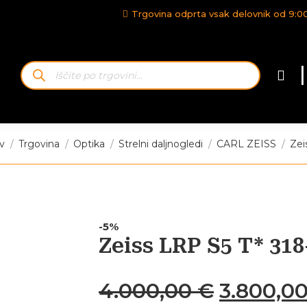
Trgovina odprta vsak delovnik od 9:00-
Iskanje
|
izdelkov
ste:
v
Trgovina
Optika
Strelni daljnogledi
CARL ZEISS
Zei
-5%
Zeiss LRP S5 T* 318
Izvirna
4.000,00
€
3.800,0