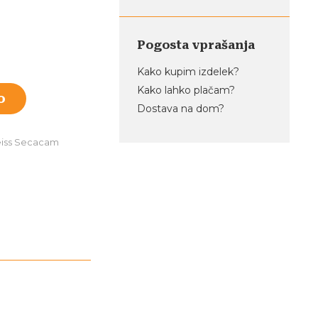
Pogosta vprašanja
Kako kupim izdelek?
Kako lahko plačam?
o
Dostava na dom?
iss Secacam