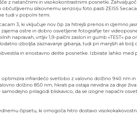
 z natančnimi in visokokontrastnimi posnetki. Zahvaljujoč 
bno občutljivemu slikovnemu senzorju foto pasti ZEISS Seca
ke tudi v popolni temi.
m 3, ki vključuje nov čip za hitrejši prenos in izjemno jasno
em zajema ostre in dobro osvetljene fotografije ter videoposn
nih napravah, vrtljiv 1,9-palčni zaslon in gumb »TEST« pa o
atno izboljša zaznavanje gibanja, tudi pri manjših ali bolj o
vestila in enostavno delite posnetke. Izbirate lahko med pr
 optimizira infrardečo svetlobo z valovno dolžino 940 nm in
lovno dolžino 850 nm, hkrati pa ostaja nevidna za divje žival
samodejno prilagodi bliskavico, da se izogne ​​napačni osvetlitv
rednemu čipsetu, ki omogoča hitro dostavo visokokakovostnih