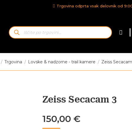
Trgovina odprta vsak delovnik od 9:00-
Iskanje
|
izdelkov
e:
Trgovina
Lovske & nadzorne - trail kamere
Zeiss Secaca
Zeiss Secacam 3
150,00
€