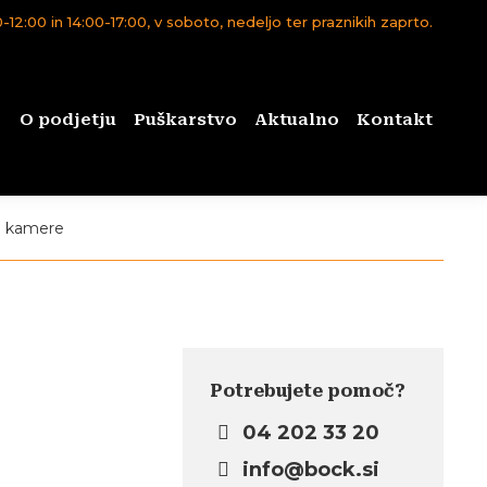
12:00 in 14:00-17:00, v soboto, nedeljo ter praznikih zaprto.
O podjetju
Puškarstvo
Aktualno
Kontakt
m kamere
Potrebujete pomoč?
04 202 33 20
info@bock.si