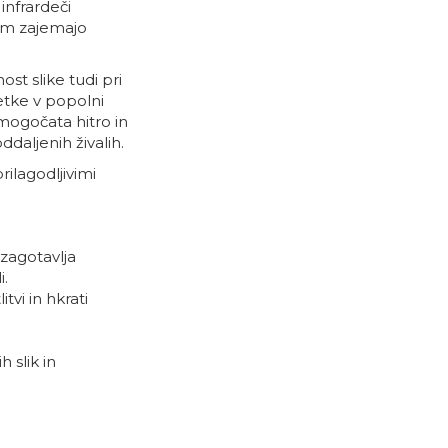
infrardeči
cam zajemajo
st slike tudi pri
etke v popolni
mogočata hitro in
ddaljenih živalih.
ilagodljivimi
 zagotavlja
i.
i in ​​hkrati
 slik in