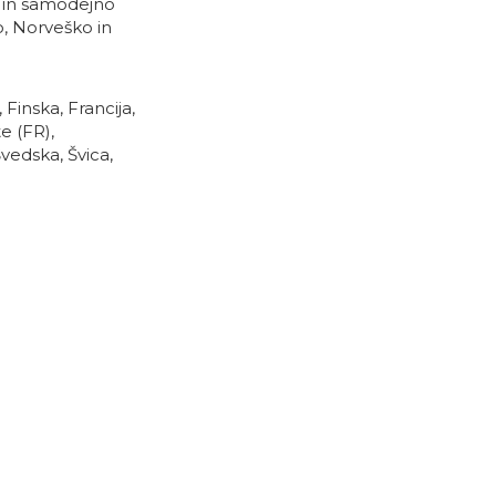
 in samodejno
o, Norveško in
 Finska, Francija,
te (FR),
vedska, Švica,