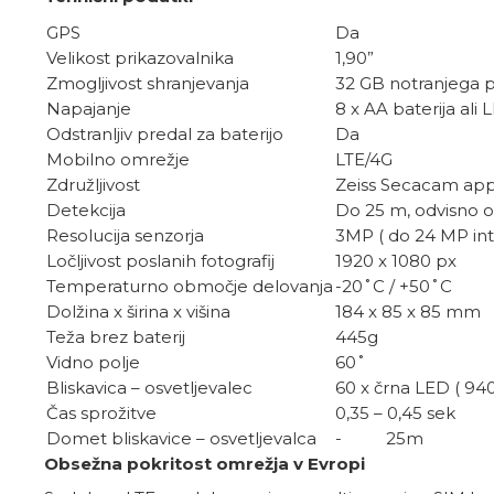
GPS
Da
Velikost prikazovalnika
1,90ˮ
Zmogljivost shranjevanja
32 GB notranjega 
Napajanje
8 x AA baterija ali 
Odstranljiv predal za baterijo
Da
Mobilno omrežje
LTE/4G
Združljivost
Zeiss Secacam app
Detekcija
Do 25 m, odvisno o
Resolucija senzorja
3MP ( do 24 MP int
Ločljivost poslanih fotografij
1920 x 1080 px
Temperaturno območje delovanja
-20˚C / +50˚C
Dolžina x širina x višina
184 x 85 x 85 mm
Teža brez baterij
445g
Vidno polje
60˚
Bliskavica – osvetljevalec
60 x črna LED ( 94
Čas sprožitve
0,35 – 0,45 sek
Domet bliskavice – osvetljevalca
- 25m
Obsežna pokritost omrežja v Evropi