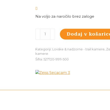
Na voljo za naročilo brez zaloge
Zeiss
Dodaj v košaric
Secacam
3
količina
Kategoriji:
Lovske & nadzorne - trail kamere
,
Ze
kamere
Šifra:
527720-9911-500