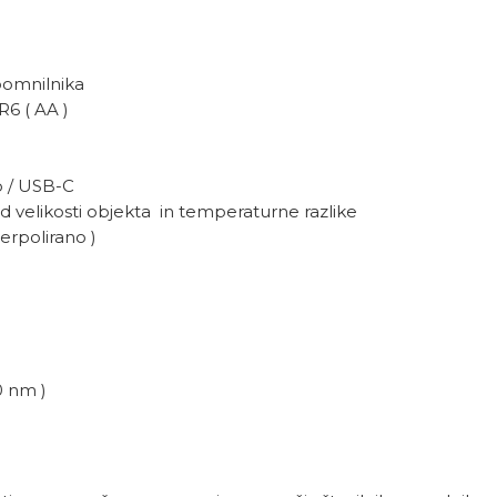
pomnilnika
LR6 ( AA )
 / USB-C
d velikosti objekta in temperaturne razlike
erpolirano )
0 nm )