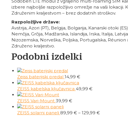
Sodoben LTE modul z vgrajeno multi-roaming SIM kar
izbere najboljše razpoložljivo omrežje na vaši lokacij
Združenim kraljestvom – brez dodatnih stroškov.
Razpoložljive države:
Avstrija, Azori (PT), Belgija, Bolgarija, Kanarski otoki (E
Nemčija, Grčija, Madžarska, Islandija, Irska, Italija, Lat
Nizozemska, Norveška, Poljska, Portugalska, Réunion (FR
Združeno kraljestvo.
Podobni izdelki
Zeiss baterijski predal
14,99
€
ZEISS kabelska ključavnica
49,99
€
ZEISS Vari-Mount
39,99
€
Cenovni
ZEISS solarni paneli
89,99
€
–
129,99
€
razpon:
od