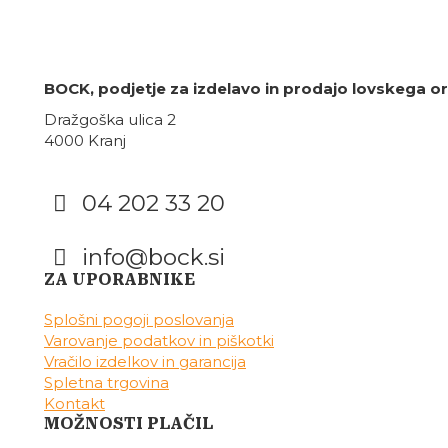
89,99 €
do
129,99 €
BOCK, podjetje za izdelavo in prodajo lovskega oro
Dražgoška ulica 2
4000 Kranj
04 202 33 20
info@bock.si
Facebook
Instagram
ZA UPORABNIKE
Splošni pogoji poslovanja
Varovanje podatkov in piškotki
Vračilo izdelkov in garancija
Spletna trgovina
Kontakt
MOŽNOSTI PLAČIL