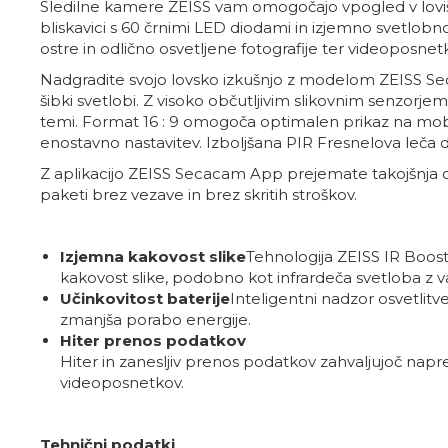
Sledilne kamere ZEISS vam omogočajo vpogled v lovišče
bliskavici s 60 črnimi LED diodami in izjemno svetlo
ostre in odlično osvetljene fotografije ter videoposnet
Nadgradite svojo lovsko izkušnjo z modelom ZEISS Secaca
šibki svetlobi. Z visoko občutljivim slikovnim senzorj
temi. Format 16 : 9 omogoča optimalen prikaz na mobil
enostavno nastavitev. Izboljšana PIR Fresnelova leča dod
Z aplikacijo ZEISS Secacam App prejemate takojšnja ob
paketi brez vezave in brez skritih stroškov.
Izjemna kakovost slike
Tehnologija ZEISS IR Boost
kakovost slike, podobno kot infrardeča svetloba z va
Učinkovitost baterije
Inteligentni nadzor osvetlitve 
zmanjša porabo energije.
Hiter prenos podatkov
Hiter in zanesljiv prenos podatkov zahvaljujoč nap
videoposnetkov.
Tehnični podatki