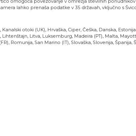
tico omogoča povezovanje v omrežja številnih ponudnikov
i. Kamera lahko prenaša podatke v 35 državah, vključno s Švic
S), Kanalski otoki (UK), Hrvaška, Ciper, Češka, Danska, Estonija,
vija, Lihtenštajn, Litva, Luksemburg, Madeira (PT), Malta, Mayot
), Romunija, San Marino (IT), Slovaška, Slovenija, Španija, Š