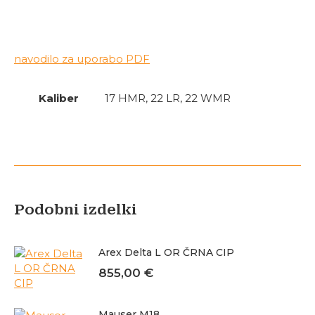
navodilo za uporabo PDF
Kaliber
17 HMR, 22 LR, 22 WMR
Podobni izdelki
Arex Delta L OR ČRNA CIP
855,00
€
Mauser M18