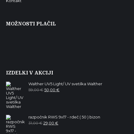
Kontakt
MOŽNOSTI PLAČIL
IZDELKI V AKCIJI
Walther UV5 Light/ UV svetilka Walther
Izvirna
Trenutna
59,00
€
50,00
€
cena
cena
je
je:
bila:
50,00 €.
59,00 €.
razpočnik RWS 9x17 - rdeč ( 50 ) bizon
Izvirna
Trenutna
31,00
€
29,00
€
cena
cena
je
je: