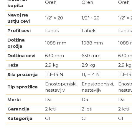
Oreh
Oreh
Oreh
kopita
Navoj na
1/2″ × 20
1/2″ × 20
1/2″ ×
ustju cevi
Profil cevi
Lahek
Lahek
Lahek
Dolžina
1088 mm
1088 mm
1088
orožja
Dolžina cevi
630 mm
630 mm
630 
Teža
2,9 kg
2,9 kg
2,9 kg
Sila proženja
11,1–14 N
11,1–14 N
11,1–1
Enostopenjski,
Enostopenjski,
Enosto
Tip sprožilca
nastavljiv
nastavljiv
nastavl
Merki
Da
Da
Da
Garancija
2 leti
2 leti
2 leti
Kategorija
C1
C1
C1