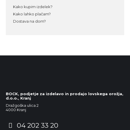
Kako kupim izdelek?
Kako lahko plačam?
Dostava na dom?
BOCK, podjetje za izdelavo in prodajo lovskega orožja,
d.o.o., Kranj
Dražgoška ulica 2
4000 Kranj
04 202 33 20