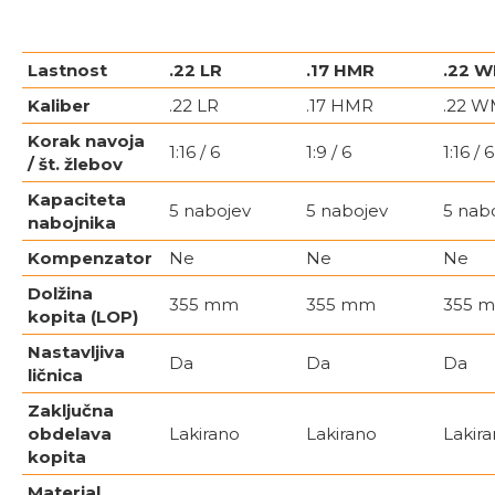
Lastnost
.22 LR
.17 HMR
.22 
Kaliber
.22 LR
.17 HMR
.22 
Korak navoja
1:16 / 6
1:9 / 6
1:16 / 6
/ št. žlebov
Kapaciteta
5 nabojev
5 nabojev
5 nab
nabojnika
Kompenzator
Ne
Ne
Ne
Dolžina
355 mm
355 mm
355 
kopita (LOP)
Nastavljiva
Da
Da
Da
ličnica
Zaključna
obdelava
Lakirano
Lakirano
Lakir
kopita
Material