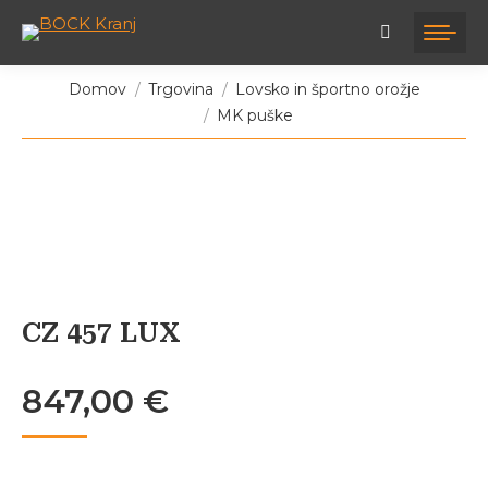
Tukaj ste:
Domov
Trgovina
Lovsko in športno orožje
MK puške
CZ 457 LUX
847,00
€