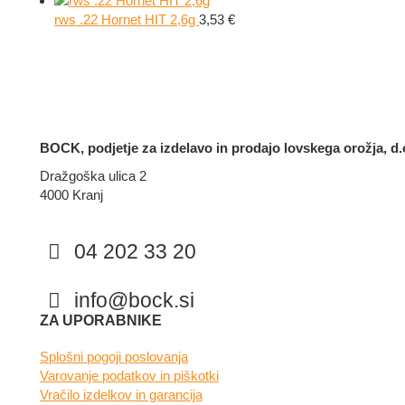
rws .22 Hornet HIT 2,6g
3,53
€
BOCK, podjetje za izdelavo in prodajo lovskega orožja, d.o
Dražgoška ulica 2
4000 Kranj
04 202 33 20
info@bock.si
Facebook
Instagram
ZA UPORABNIKE
Splošni pogoji poslovanja
Varovanje podatkov in piškotki
Vračilo izdelkov in garancija