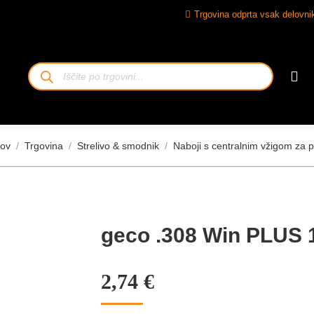
Trgovina odprta vsak delovnik
Iskanje
izdelkov
j ste:
ov
Trgovina
Strelivo & smodnik
Naboji s centralnim vžigom za 
geco .308 Win PLUS 1
2,74
€