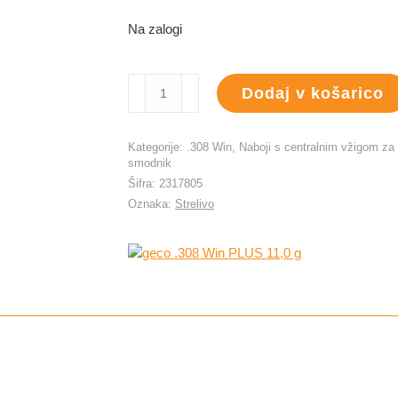
Na zalogi
geco
Dodaj v košarico
.308
Win
PLUS
Kategorije:
.308 Win
,
Naboji s centralnim vžigom za
11,0
smodnik
g
Šifra:
2317805
količina
Oznaka:
Strelivo