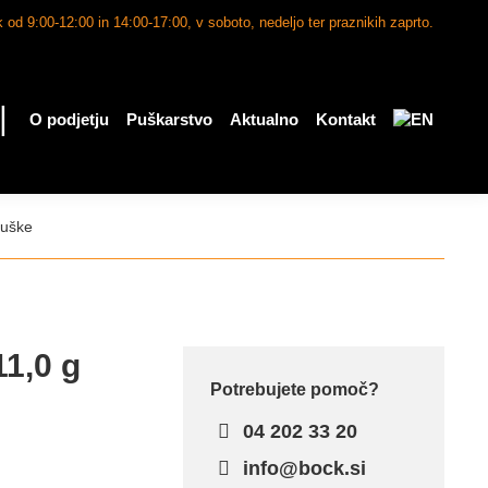
 od 9:00-12:00 in 14:00-17:00, v soboto, nedeljo ter praznikih zaprto.
|
O podjetju
Puškarstvo
Aktualno
Kontakt
puške
1,0 g
Potrebujete pomoč?
04 202 33 20
info@bock.si