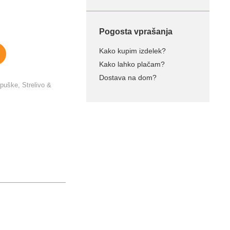
Pogosta vprašanja
Kako kupim izdelek?
Kako lahko plačam?
Dostava na dom?
 puške
,
Strelivo &