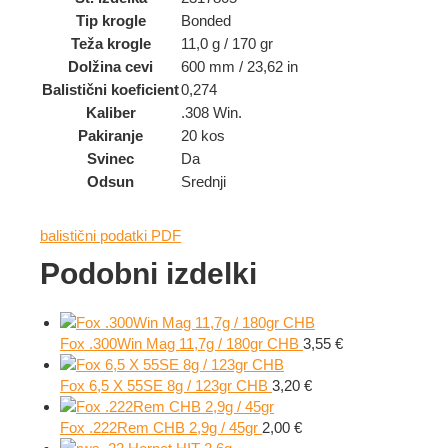
Tip krogle
Bonded
Teža krogle
11,0 g / 170 gr
Dolžina cevi
600 mm / 23,62 in
Balistični koeficient
0,274
Kaliber
.308 Win.
Pakiranje
20 kos
Svinec
Da
Odsun
Srednji
balistični podatki PDF
Podobni izdelki
Fox .300Win Mag 11,7g / 180gr CHB
3,55
€
Fox 6,5 X 55SE 8g / 123gr CHB
3,20
€
Fox .222Rem CHB 2,9g / 45gr
2,00
€