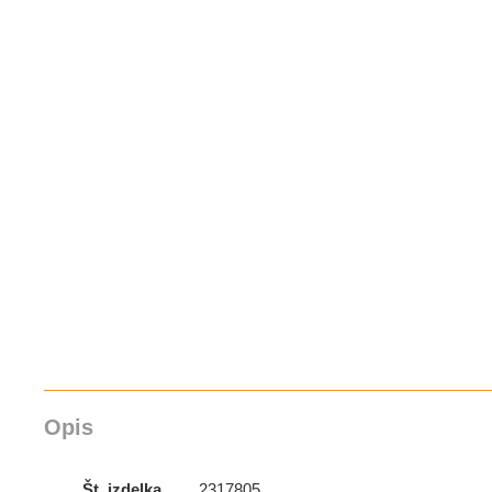
Opis
Št. izdelka
2317805