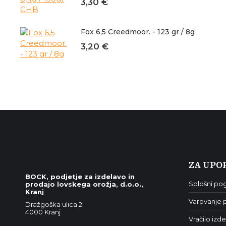
3,30
€
Fox 6,5 Creedmoor. - 123 gr / 8g
3,20
€
ZA UPO
BOCK, podjetje za izdelavo in
Splošni pog
prodajo lovskega orožja, d.o.o.,
Kranj
Varovanje p
Dražgoška ulica 2
4000 Kranj
Vračilo izde