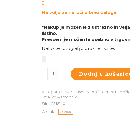
Na voljo za naročilo brez zaloge
*Nakup je možen le z ustrezno in vel
listino.
Prevzem je možen le osebno v trgovin
Naložite fotografijo orožne listine:
rws
Dodaj v košaric
.30R
Blaser
EVO
Kategorije:
.30R Blaser
,
Naboji s centralnim vž
11,9g/184g,
Strelivo & smodnik
20
Šifra:
2316140
kom
Oznaka:
količina
Strelivo