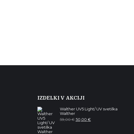
IZDELKI V AKCIJI
Walther UV5 Light/ UV svetilka
Walther
Izvirna
Trenutna
59,00
€
50,00
€
cena
cena
je
je:
bila:
50,00 €.