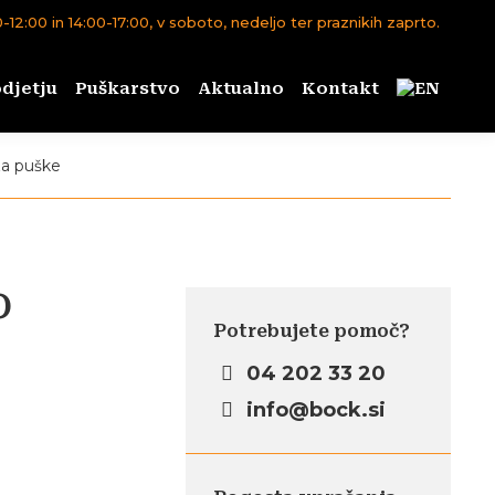
12:00 in 14:00-17:00, v soboto, nedeljo ter praznikih zaprto.
djetju
Puškarstvo
Aktualno
Kontakt
za puške
O
Potrebujete pomoč?
04 202 33 20
info@bock.si