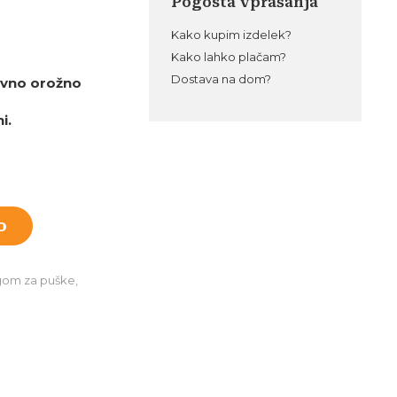
Pogosta vprašanja
Kako kupim izdelek?
Kako lahko plačam?
Dostava na dom?
javno orožno
i.
o
igom za puške
,