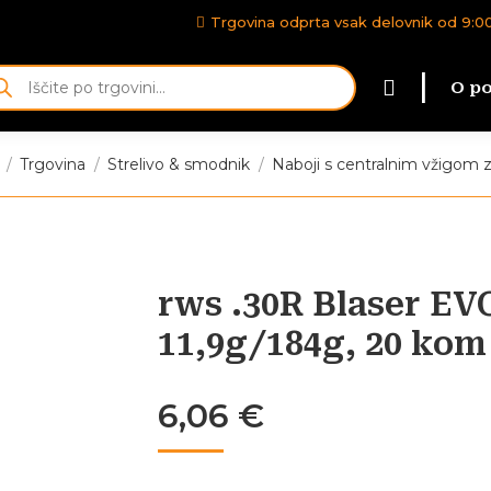
Trgovina odprta vsak delovnik od 9:00-
kanje
|
O po
delkov
te:
Trgovina
Strelivo & smodnik
Naboji s centralnim vžigom 
rws .30R Blaser EV
11,9g/184g, 20 kom
6,06
€