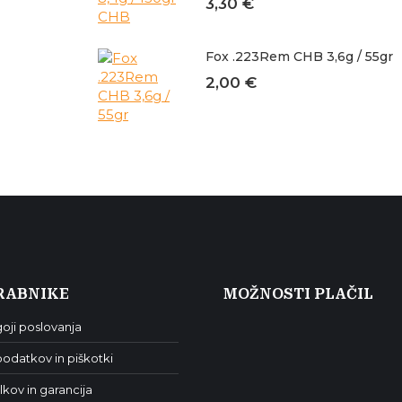
3,30
€
Fox .223Rem CHB 3,6g / 55gr
2,00
€
RABNIKE
MOŽNOSTI PLAČIL
oji poslovanja
odatkov in piškotki
lkov in garancija