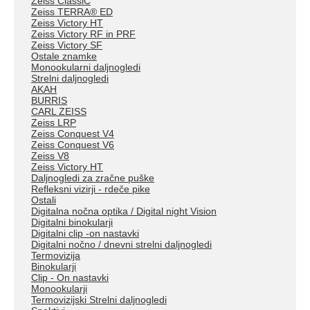
Zeiss ClassiC
Zeiss TERRA® ED
Zeiss Victory HT
Zeiss Victory RF in PRF
Zeiss Victory SF
Ostale znamke
Monookularni daljnogledi
Strelni daljnogledi
AKAH
BURRIS
CARL ZEISS
Zeiss LRP
Zeiss Conquest V4
Zeiss Conquest V6
Zeiss V8
Zeiss Victory HT
Daljnogledi za zračne puške
Refleksni vizirji - rdeče pike
Ostali
Digitalna nočna optika / Digital night Vision
Digitalni binokularji
Digitalni clip -on nastavki
Digitalni nočno / dnevni strelni daljnogledi
Termovizija
Binokularji
Clip - On nastavki
Monookularji
Termovizijski Strelni daljnogledi