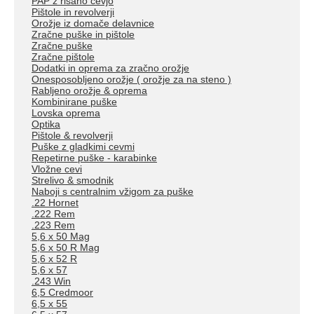
PAP z risano cevjo
Pištole in revolverji
Orožje iz domače delavnice
Zračne puške in pištole
Zračne puške
Zračne pištole
Dodatki in oprema za zračno orožje
Onesposobljeno orožje ( orožje za na steno )
Rabljeno orožje & oprema
Kombinirane puške
Lovska oprema
Optika
Pištole & revolverji
Puške z gladkimi cevmi
Repetirne puške - karabinke
Vložne cevi
Strelivo & smodnik
Naboji s centralnim vžigom za puške
.22 Hornet
.222 Rem
.223 Rem
5,6 x 50 Mag
5,6 x 50 R Mag
5,6 x 52 R
5,6 x 57
.243 Win
6,5 Credmoor
6,5 x 55