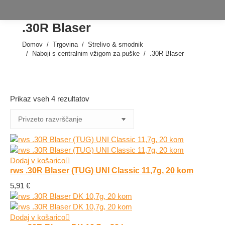
.30R Blaser
Domov
Trgovina
Strelivo & smodnik
Tukaj ste:
Naboji s centralnim vžigom za puške
.30R Blaser
Prikaz vseh 4 rezultatov
Dodaj v košarico
rws .30R Blaser (TUG) UNI Classic 11,7g, 20 kom
5,91
€
Dodaj v košarico