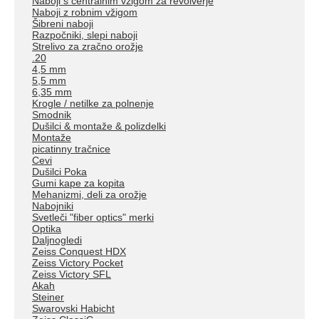
Naboji s centralnim vžigom za revolverje
Naboji z robnim vžigom
Šibreni naboji
Razpočniki, slepi naboji
Strelivo za zračno orožje
.20
4,5 mm
5,5 mm
6,35 mm
Krogle / netilke za polnenje
Smodnik
Dušilci & montaže & polizdelki
Montaže
picatinny tračnice
Cevi
Dušilci Poka
Gumi kape za kopita
Mehanizmi, deli za orožje
Nabojniki
Svetleči "fiber optics" merki
Optika
Daljnogledi
Zeiss Conquest HDX
Zeiss Victory Pocket
Zeiss Victory SFL
Akah
Steiner
Swarovski Habicht