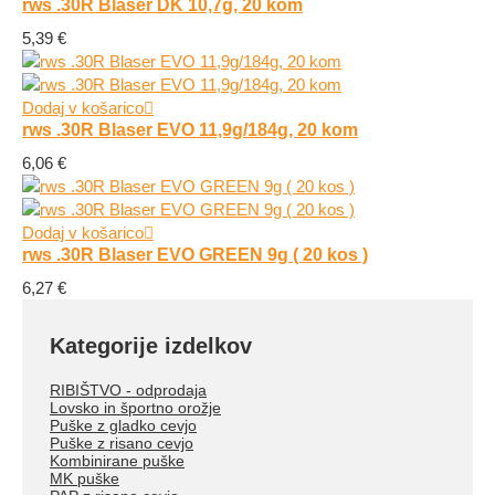
rws .30R Blaser DK 10,7g, 20 kom
5,39
€
Dodaj v košarico
rws .30R Blaser EVO 11,9g/184g, 20 kom
6,06
€
Dodaj v košarico
rws .30R Blaser EVO GREEN 9g ( 20 kos )
6,27
€
Kategorije izdelkov
RIBIŠTVO - odprodaja
Lovsko in športno orožje
Puške z gladko cevjo
Puške z risano cevjo
Kombinirane puške
MK puške