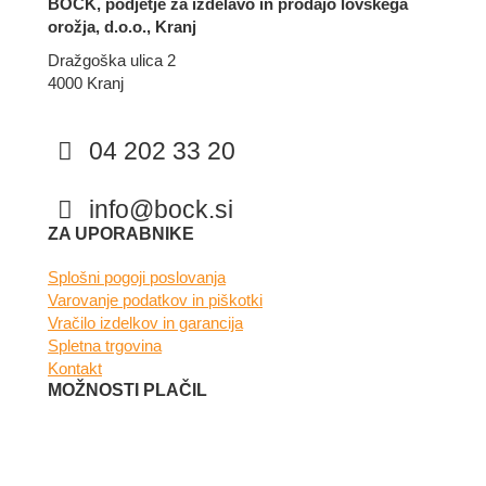
BOCK, podjetje za izdelavo in prodajo lovskega
orožja, d.o.o., Kranj
Dražgoška ulica 2
4000 Kranj
04 202 33 20
info@bock.si
Facebook
Instagram
ZA UPORABNIKE
Splošni pogoji poslovanja
Varovanje podatkov in piškotki
Vračilo izdelkov in garancija
Spletna trgovina
Kontakt
MOŽNOSTI PLAČIL