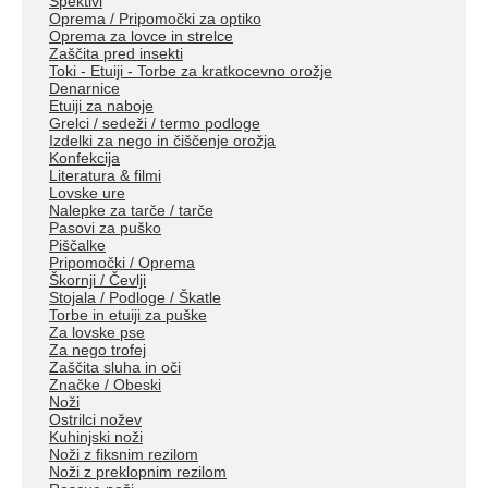
Spektivi
Oprema / Pripomočki za optiko
Oprema za lovce in strelce
Zaščita pred insekti
Toki - Etuiji - Torbe za kratkocevno orožje
Denarnice
Etuiji za naboje
Grelci / sedeži / termo podloge
Izdelki za nego in čiščenje orožja
Konfekcija
Literatura & filmi
Lovske ure
Nalepke za tarče / tarče
Pasovi za puško
Piščalke
Pripomočki / Oprema
Škornji / Čevlji
Stojala / Podloge / Škatle
Torbe in etuiji za puške
Za lovske pse
Za nego trofej
Zaščita sluha in oči
Značke / Obeski
Noži
Ostrilci nožev
Kuhinjski noži
Noži z fiksnim rezilom
Noži z preklopnim rezilom