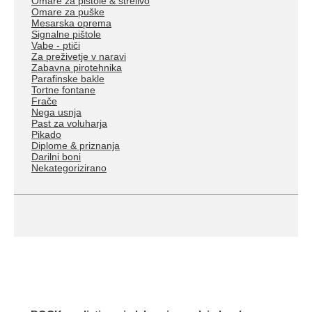
Omare za pištole & strelivo
Omare za puške
Mesarska oprema
Signalne pištole
Vabe - ptiči
Za preživetje v naravi
Zabavna pirotehnika
Parafinske bakle
Tortne fontane
Frače
Nega usnja
Past za voluharja
Pikado
Diplome & priznanja
Darilni boni
Nekategorizirano