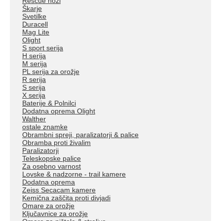
Rescue noži
Škarje
Svetilke
Duracell
Mag Lite
Olight
S sport serija
H serija
M serija
PL serija za orožje
R serija
S serija
X serija
Baterije & Polnilci
Dodatna oprema Olight
Walther
ostale znamke
Obrambni spreji, paralizatorji & palice
Obramba proti živalim
Paralizatorji
Teleskopske palice
Za osebno varnost
Lovske & nadzorne - trail kamere
Dodatna oprema
Zeiss Secacam kamere
Kemična zaščita proti divjadi
Omare za orožje
Ključavnice za orožje