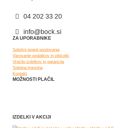
04 202 33 20
info@bock.si
Facebook
Instagram
ZA UPORABNIKE
Splošni pogoji poslovanja
Varovanje podatkov in piškotki
Vračilo izdelkov in garancija
Spletna trgovina
Kontakt
MOŽNOSTI PLAČIL
IZDELKI V AKCIJI