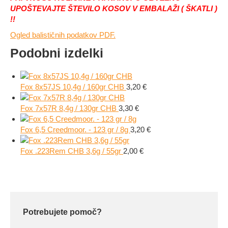
UPOŠTEVAJTE ŠTEVILO KOSOV V EMBALAŽI ( ŠKATLI )
!!
Ogled balističnih podatkov PDF.
Podobni izdelki
Fox 8x57JS 10,4g / 160gr CHB
3,20
€
Fox 7x57R 8,4g / 130gr CHB
3,30
€
Fox 6,5 Creedmoor. - 123 gr / 8g
3,20
€
Fox .223Rem CHB 3,6g / 55gr
2,00
€
Potrebujete pomoč?