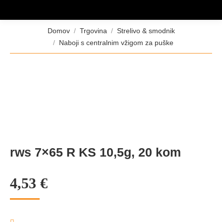
Tukaj ste:
Domov
Trgovina
Strelivo & smodnik
Naboji s centralnim vžigom za puške
rws 7×65 R KS 10,5g, 20 kom
4,53
€