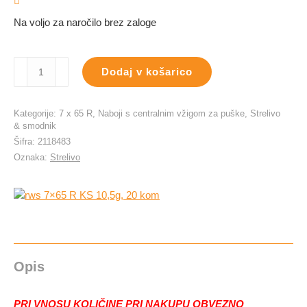
Na voljo za naročilo brez zaloge
rws
Dodaj v košarico
7x65
R
KS
Kategorije:
7 x 65 R
,
Naboji s centralnim vžigom za puške
,
Strelivo
10,5g,
& smodnik
20
Šifra:
2118483
kom
Oznaka:
Strelivo
količina
Opis
PRI VNOSU KOLIČINE PRI NAKUPU OBVEZNO