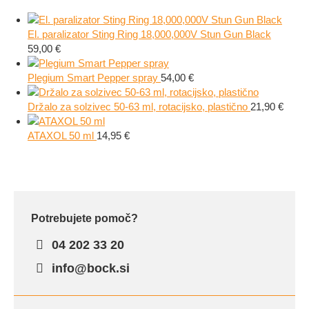
El. paralizator Sting Ring 18,000,000V Stun Gun Black
59,00
€
Plegium Smart Pepper spray
54,00
€
Držalo za solzivec 50-63 ml, rotacijsko, plastično
21,90
€
ATAXOL 50 ml
14,95
€
Potrebujete pomoč?
04 202 33 20
info@bock.si