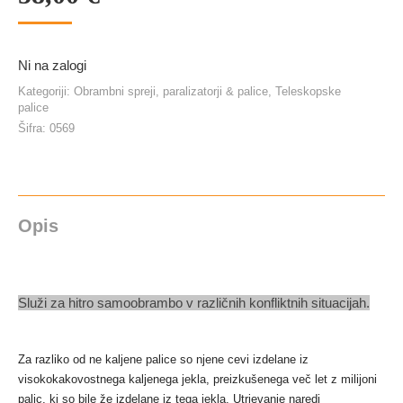
Ni na zalogi
Kategoriji:
Obrambni spreji, paralizatorji & palice
,
Teleskopske
palice
Šifra:
0569
Opis
Služi za hitro samoobrambo v različnih konfliktnih situacijah.
Za razliko od ne kaljene palice so njene cevi izdelane iz
visokokakovostnega kaljenega jekla, preizkušenega več let z milijoni
palic, ki so bile že izdelane iz tega jekla.
Utrjevanje naredi