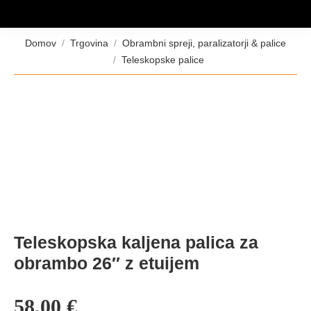
Tukaj ste:
Domov
Trgovina
Obrambni spreji, paralizatorji & palice
Teleskopske palice
Teleskopska kaljena palica za
obrambo 26″ z etuijem
58,00
€