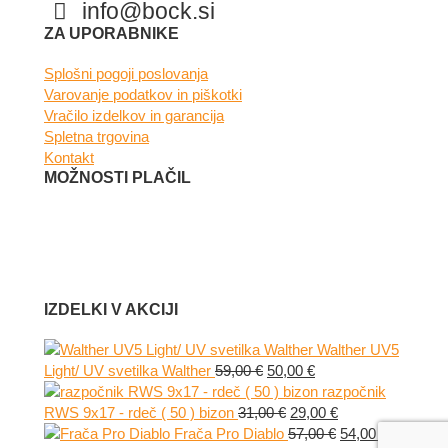
info@bock.si
Facebook
Instagram
ZA UPORABNIKE
Splošni pogoji poslovanja
Varovanje podatkov in piškotki
Vračilo izdelkov in garancija
Spletna trgovina
Kontakt
MOŽNOSTI PLAČIL
IZDELKI V AKCIJI
Walther UV5
Izvirna
Trenutna
Light/ UV svetilka Walther
59,00
€
50,00
€
cena
cena
razpočnik
je
Izvirna
je:
Trenutna
RWS 9x17 - rdeč ( 50 ) bizon
31,00
€
29,00
€
bila:
cena
50,00 €.
cena
Izvirna
Trenutna
Frača Pro Diablo
57,00
€
54,00
€