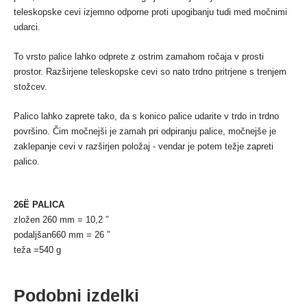
teleskopske cevi izjemno odporne proti upogibanju tudi med močnimi
udarci.
To vrsto palice lahko odprete z ostrim zamahom ročaja v prosti
prostor.
Razširjene teleskopske cevi so nato trdno pritrjene s trenjem
stožcev.
Palico lahko zaprete tako, da s konico palice udarite v trdo in trdno
površino.
Čim močnejši je zamah pri odpiranju palice, močnejše je
zaklepanje cevi v razširjen položaj - vendar je potem težje zapreti
palico.
26Ë PALICA
zložen 260 mm = 10,2 ″
podaljšan660 mm = 26 ″
teža =540 g
Podobni izdelki