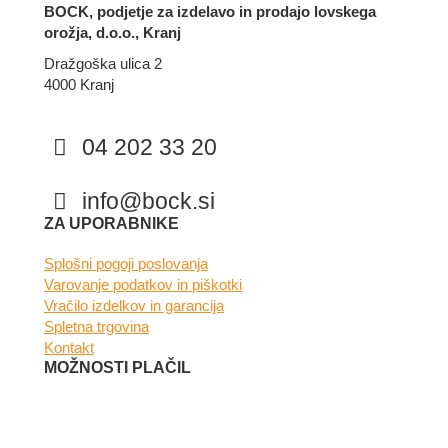
BOCK, podjetje za izdelavo in prodajo lovskega
orožja, d.o.o., Kranj
Dražgoška ulica 2
4000 Kranj
04 202 33 20
info@bock.si
Facebook
Instagram
ZA UPORABNIKE
Splošni pogoji poslovanja
Varovanje podatkov in piškotki
Vračilo izdelkov in garancija
Spletna trgovina
Kontakt
MOŽNOSTI PLAČIL