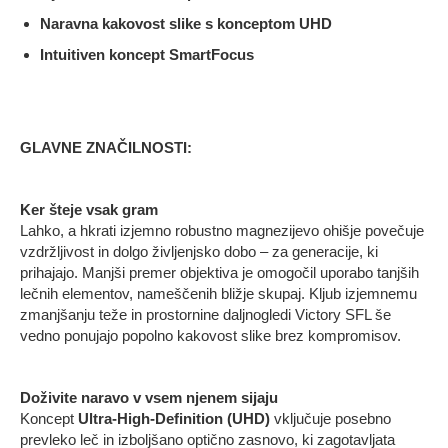
Naravna kakovost slike s konceptom UHD
Intuitiven koncept SmartFocus
GLAVNE ZNAČILNOSTI:
Ker šteje vsak gram
Lahko, a hkrati izjemno robustno magnezijevo ohišje povečuje
vzdržljivost in dolgo življenjsko dobo – za generacije, ki
prihajajo. Manjši premer objektiva je omogočil uporabo tanjših
lečnih elementov, nameščenih bližje skupaj. Kljub izjemnemu
zmanjšanju teže in prostornine daljnogledi Victory SFL še
vedno ponujajo popolno kakovost slike brez kompromisov.
Doživite naravo v vsem njenem sijaju
Koncept
Ultra-High-Definition (UHD)
vključuje posebno
prevleko leč in izboljšano optično zasnovo, ki zagotavljata