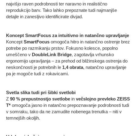
najvišjo raven podrobnosti ter naravno in realistično
reprodukcijo barv. Tako lahko prepoznate tudi najmanjše
detajle in zanesljivo identificirate divjad.
Koncept SmartFocus za intuitivno in natančno upravljanje
Koncept
SmartFocus
omogoča hitro in natančno ostrenje brez
potrebe po razmikanju prstov. Fokusno kolesce, popolno
umeščeno v
DoubleLink Bridge
, zagotavlja vrhunsko
ergonomijo upravljanja – za prehod od bližinskega ostrenja do
neskončnosti je potrebnih le
1,4 obrata
, natančno upravljanje
pa je mogoče tudi z rokavicami.
Svetla slika tudi pri šibki svetlobi
Z
90 % prepustnostjo svetlobe
in
večslojno prevleko ZEISS
T*
omogoča jasno in natančno prepoznavanje podrobnosti tudi
v somraku, tako da ne zamudite nobenega trenutka – niti v
temnejših okoljih.