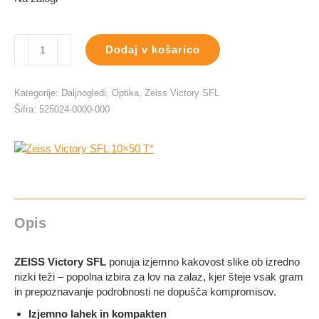
bila:
2.025,00 €.
2.250,00 €.
Zeiss
Dodaj v košarico
Victory
SFL
10×50
Kategorije:
Daljnogledi
,
Optika
,
Zeiss Victory SFL
T*
Šifra:
525024-0000-000
količina
Opis
ZEISS Victory SFL
ponuja izjemno kakovost slike ob izredno
nizki teži – popolna izbira za lov na zalaz, kjer šteje vsak gram
in prepoznavanje podrobnosti ne dopušča kompromisov.
Izjemno lahek in kompakten