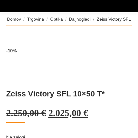
Tukaj ste:
Domov
Trgovina
Optika
Daljnogledi
Zeiss Victory SFL
-10%
Zeiss Victory SFL 10×50 T*
Izvirna
Trenutna
2.250,00
€
2.025,00
€
cena
cena
je
je:
Na zalogi