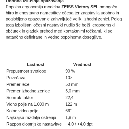
Udobna izkušnja opazovanja
Popolna ergonomija modelov
ZEISS Victory SFL
omogoča
hitro in enostavno namestitev očesa ter zagotavlja udobno in
poglobljeno opazovanje zahvaljujoč veliki izhodni zenici. Poleg
tega izboljšani očesni nastavki nudijo še boljši ergonomski
občutek in gladek prehod med kontaktnimi točkami, ki so
natančno definirane in vedno popolnoma dosegljive.
Lastnost
Vrednost
Prepustnost svetlobe
90 %
Povečava
10×
Premer leče
50 mm
Premer izhodne zenice
5,0 mm
Somrak faktor
22,4
Vidno polje na 1.000 m
122 m
Kotno vidno polje
66°
Najkrajša razdalja ostrenja
1,8 m
Razpon dioptrijske nastavitve
−4,0 / +4,0 dpt