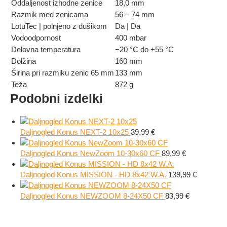
Oddaljenost izhodne zenice
18,0 mm
Razmik med zenicama
56 – 74 mm
LotuTec | polnjeno z dušikom
Da | Da
Vodoodpornost
400 mbar
Delovna temperatura
−20 °C do +55 °C
Dolžina
160 mm
Širina pri razmiku zenic 65 mm
133 mm
Teža
872 g
Podobni izdelki
Daljnogled Konus NEXT-2 10x25
39,99
€
Daljnogled Konus NewZoom 10-30x60 CF
89,99
€
Daljnogled Konus MISSION - HD 8x42 W.A.
139,99
€
Daljnogled Konus NEWZOOM 8-24X50 CF
83,99
€