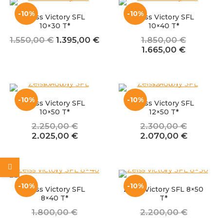
-10%
-10%
Zeiss Victory SFL
Zeiss Victory SFL
10×30 T*
10×40 T*
Izvirna
Trenutna
1.550,00
€
1.395,00
€
1.850,00
€
cena
cena
Izvirna
Trenut
1.665,00
€
je
je:
cena
cena
bila:
1.395,00 €.
je
je:
1.550,00 €.
bila:
1.665,0
1.850,00 €.
-10%
-10%
Zeiss Victory SFL
Zeiss Victory SFL
10×50 T*
12×50 T*
2.250,00
€
2.300,00
€
Izvirna
Trenutna
Izvirna
Trenut
2.025,00
€
2.070,00
€
cena
cena
cena
cena
je
je:
je
je:
bila:
2.025,00 €.
bila:
2.070,
2.250,00 €.
2.300,00 €.
-10%
-10%
Zeiss Victory SFL
Zeiss Victory SFL 8×50
8×40 T*
T*
1.800,00
€
2.200,00
€