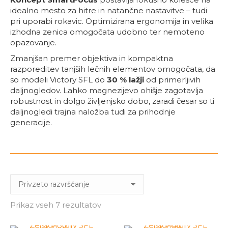
idealno mesto za hitre in natančne nastavitve – tudi
pri uporabi rokavic. Optimizirana ergonomija in velika
izhodna zenica omogočata udobno ter nemoteno
opazovanje.
Zmanjšan premer objektiva in kompaktna
razporeditev tanjših lečnih elementov omogočata, da
so modeli Victory SFL do
30 % lažji
od primerljivih
daljnogledov. Lahko magnezijevo ohišje zagotavlja
robustnost in dolgo življenjsko dobo, zaradi česar so ti
daljnogledi trajna naložba tudi za prihodnje
generacije.
Prikaz vseh 7 rezultatov