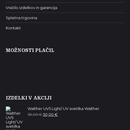
Vračilo izdelkov in garancija
Spletna trgovina
Kontakt
MOŽNOSTI PLAČIL
IZDELKI V AKCIJI
Walther UV5 Light/ UV svetilka Walther
Izvirna
Trenutna
59,00
€
50,00
€
cena
cena
je
je:
bila:
50,00 €.