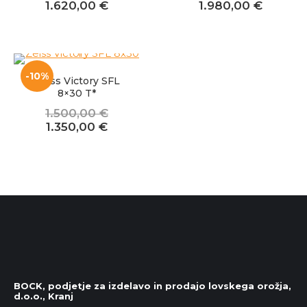
Izvirna
Trenutna
Izvirna
Trenut
1.620,00
€
1.980,00
€
cena
cena
cena
cena
je
je:
je
je:
bila:
1.620,00 €.
bila:
1.980,0
1.800,00 €.
2.200,00 €.
-10%
Zeiss Victory SFL
8×30 T*
1.500,00
€
Izvirna
Trenutna
1.350,00
€
cena
cena
je
je:
bila:
1.350,00 €.
1.500,00 €.
BOCK, podjetje za izdelavo in prodajo lovskega orožja,
d.o.o., Kranj