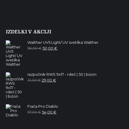
IZDELKI V AKCIJI
Walther UV5 Light/ UV svetilka Walther
Izvirna
Trenutna
59,00
€
50,00
€
cena
cena
je
je:
bila:
50,00 €.
59,00 €.
razpočnik RWS 9x17 - rdeč ( 50 ) bizon
Izvirna
Trenutna
31,00
€
29,00
€
cena
cena
je
je:
bila:
29,00 €.
31,00 €.
Frača Pro Diablo
Izvirna
Trenutna
57,00
€
54,00
€
cena
cena
je
je:
bila:
54,00 €.