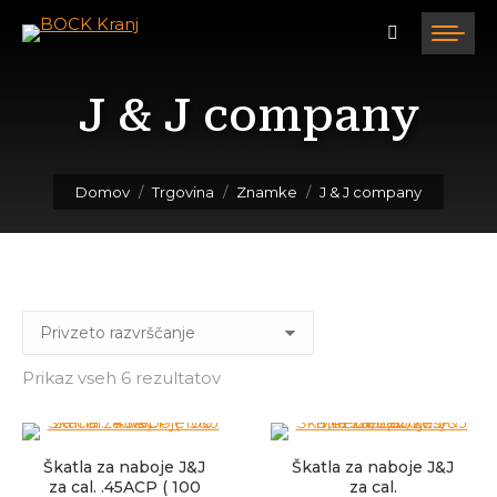
J & J company
Tukaj ste:
Domov
Trgovina
Znamke
J & J company
Prikaz vseh 6 rezultatov
Škatla za naboje J&J
Škatla za naboje J&J
za cal. .45ACP ( 100
za cal.